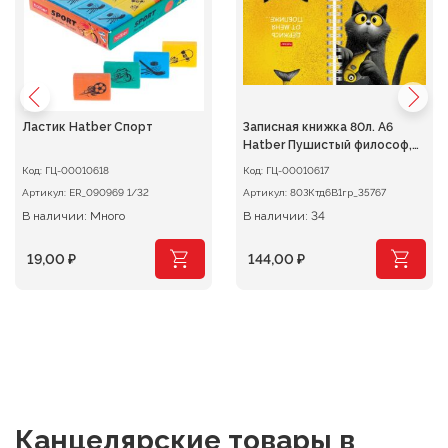
Ластик Hatber Спорт
Записная книжка 80л. А6
Hatber Пушистый философ,
клетка на гребне
Код:
ГЦ-00010618
Код:
ГЦ-00010617
Артикул:
ER_090969 1/32
Артикул:
80ЗКтд6В1гр_35767
В наличии: Много
В наличии: 34
19,00
₽
144,00
₽
Канцелярские товары
в