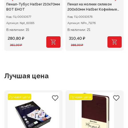
Пенал-Тубус Hatber 210х70мм
Пенал на молнии силикон
ВОТ ЕНОТ
200х50мм Hatber Кофейные
истории
Код:
ГЦ-00010577
Код:
ГЦ-00010576
Артикул:
Npt_60165
Артикул:
NPn_71276
В наличии: 15
В наличии: 21
280,80
₽
310,40
₽
Первоначальная
Текущая
Первоначальная
Текущая
351,00
₽
388,00
₽
цена
цена:
цена
цена:
составляла
280,80 ₽.
составляла
310,40 ₽.
351,00 ₽.
388,00 ₽.
Лучшая цена
Лучшая цена
Лучшая цена