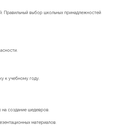
лей. Правильный выбор школьных принадлежностей
асности.
ку к учебному году.
х на создание шедевров.
езентационных материалов.