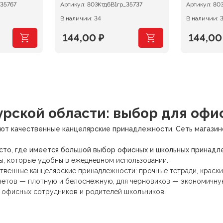
_35767
Артикул:
80ЗКтд6В1гр_35737
Артикул:
80З
В наличии: 34
В наличии: 
144,00
₽
144,0
рской области: выбор для офи
ют качественные канцелярские принадлежности. Сеть магазино
есто, где имеется большой выбор офисных и школьных принадл
ы, которые удобны в ежедневном использовании.
твенные канцелярские принадлежности: прочные тетради, краски
отчетов — плотную и белоснежную, для черновиков — экономичну
 офисных сотрудников и родителей школьников.