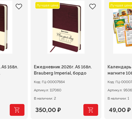
Лучшая цена
Лучшая цена
 А5 168л.
Ежедневник 2026г. А5 168л.
Календарь
Brauberg Imperial, бордо
магните 10
Мини-трио 
Код:
ГЦ-00007664
Код:
ГЦ-00007
Артикул:
117060
Артикул:
В наличии: 2
В наличии: 1
350,00
₽
49,00
₽