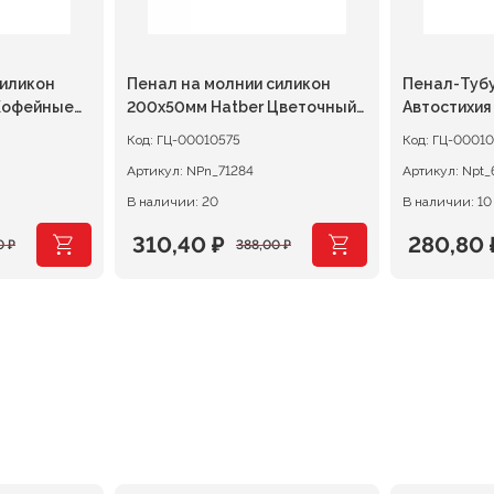
силикон
Пенал на молнии силикон
Пенал-Тубу
Кофейные
200х50мм Hatber Цветочный
Автостихия
стиль, лаванда
Код:
ГЦ-00010575
Код:
ГЦ-00010
Артикул:
NPn_71284
Артикул:
Npt_
В наличии: 20
В наличии: 10
310,40
₽
280,80
0
₽
388,00
₽
ная
Первоначальная
Текущая
Первон
Текуща
цена
цена:
цена
цена:
составляла
310,40 ₽.
составл
280,80 ₽
388,00 ₽.
351,00 ₽