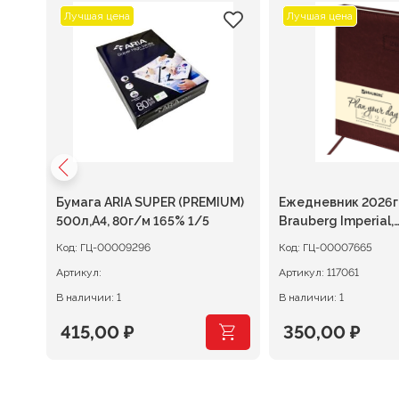
Лучшая цена
Лучшая цена
Бумага ARIA SUPER (PREMIUM)
Ежедневник 2026г.
500л,A4, 80г/м 165% 1/5
Brauberg Imperial,
коричневый
Код:
ГЦ-00009296
Код:
ГЦ-00007665
Артикул:
Артикул:
117061
В наличии: 1
В наличии: 1
415,00
₽
350,00
₽