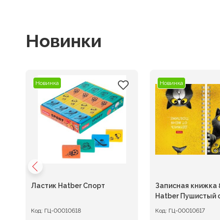
Новинки
Новинка
Новинка
.
Ластик Hatber Спорт
Записная книжка 
Hatber Пушистый 
клетка на гребне
Код:
ГЦ-00010618
Код:
ГЦ-00010617