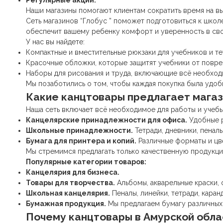
Регулярные акции.
Наши магазины помогают клиентам сократить время на в
Сеть магазинов “Глобус ” поможет подготовиться к шко
обеспечит вашему ребенку комфорт и уверенность в сво
У нас вы найдете:
Компактные и вместительные рюкзаки для учебников и те
Красочные обложки, которые защитят учебники от повре
Наборы для рисования и труда, включающие всё необход
Мы позаботились о том, чтобы каждая покупка была удоб
Какие
канцтовары
предлагает магаз
Наша сеть включает всё необходимое для работы и учебы
Канцелярские принадлежности
для офиса.
Удобные р
Школьные принадлежности
.
Тетради, дневники, пенал
Бумага для принтера и копий.
Различные форматы и цв
Мы стремимся предлагать только качественную продукци
Популярные категории товаров:
Канцелярия для бизнеса.
Товары для творчества.
Альбомы, акварельные краски, 
Школьная канцелярия
.
Пеналы, линейки, тетради, каранд
Бумажная продукция.
Мы предлагаем бумагу различных
Почему
канцтовары
в Амурской обла