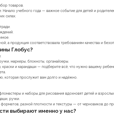
ыбор товаров.
ле. Начало учебного года — важное событие для детей и родите
их силах.
тради.
ждений.
имое.
ной, а продукция соответствовала требованиям качества и безоп
ины Глобус?
:
учки, маркеры, блокноты, органайзеры.
ы, краски и карандаши — подберите всё, что нужно вашему ребен
ета.
ю, которая прослужит вам долго и надёжно.
фломастеры и наборы для рисования вдохновят детей и взрослы
аши, ручки.
 форматов, разной плотности и текстуры — от черновиков до пр
сти выбирают именно у нас?