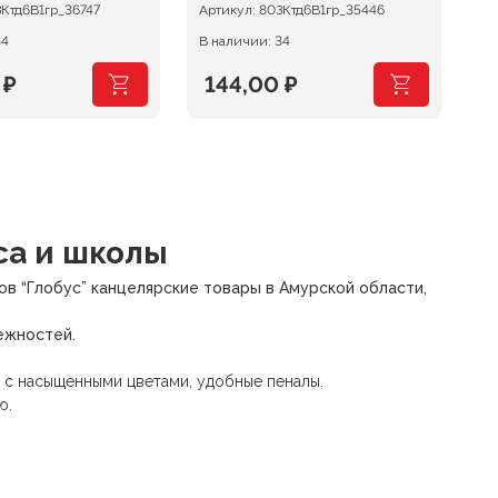
Ктд6В1гр_36747
Артикул:
80ЗКтд6В1гр_35446
Ар
34
В наличии: 34
В 
0
₽
144,00
₽
са и школы
в “Глобус” канцелярские товары в Амурской области,
ежностей.
 с насыщенными цветами, удобные пеналы.
ю.