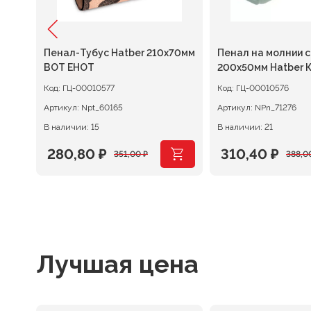
Пенал-Тубус Hatber 210х70мм
Пенал на молнии 
ия
ВОТ ЕНОТ
200х50мм Hatber 
истории
Код:
ГЦ-00010577
Код:
ГЦ-00010576
Артикул:
Npt_60165
Артикул:
NPn_71276
В наличии: 15
В наличии: 21
280,80
₽
310,40
₽
351,00
₽
388,0
Первоначальная
Текущая
Первоначаль
Текущая
цена
цена:
цена
цена:
составляла
280,80 ₽.
составляла
310,40 ₽.
351,00 ₽.
388,00 ₽.
Лучшая цена