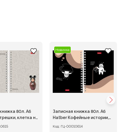
Новинка
Н
книжка 80л. А6
Записная книжка 80л. А6
За
трешки, клетка на
Hatber Кофейные истории,
H
клетка на гребне
кл
10615
Код:
ГЦ-00010614
Ко