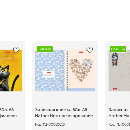
Новинка
Новинка
80л. А6
Записная книжка 80л. А6
Записная 
философ,
Hatber Нежное очарование,
Hatber Ма
клетка на гребне
гребне
Код:
ГЦ-00010616
Код:
ГЦ-000