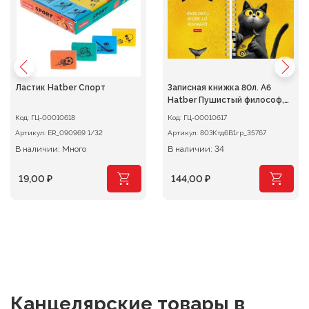
Ластик Hatber Спорт
Записная книжка 80л. А6
Hatber Пушистый философ,
клетка на гребне
Код:
ГЦ-00010618
Код:
ГЦ-00010617
Артикул:
ER_090969 1/32
Артикул:
80ЗКтд6В1гр_35767
В наличии: Много
В наличии: 34
19,00
₽
144,00
₽
Канцелярские товары
в