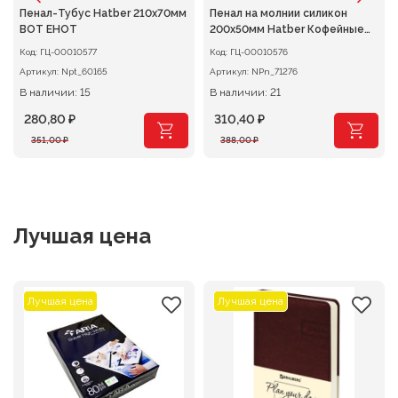
Пенал-Тубус Hatber 210х70мм
Пенал на молнии силикон
ВОТ ЕНОТ
200х50мм Hatber Кофейные
истории
Код:
ГЦ-00010577
Код:
ГЦ-00010576
Артикул:
Npt_60165
Артикул:
NPn_71276
В наличии: 15
В наличии: 21
280,80
₽
310,40
₽
Первоначальная
Текущая
Первоначальная
Текущая
351,00
₽
388,00
₽
цена
цена:
цена
цена:
составляла
280,80 ₽.
составляла
310,40 ₽.
351,00 ₽.
388,00 ₽.
Лучшая цена
Лучшая цена
Лучшая цена