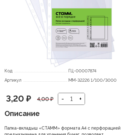
Код
ГЦ-00007874
Артикул
ММ-32226 1/100/3000
Первоначальная
Текущая
3,20
₽
-
+
4,00
₽
цена
цена:
Описание
составляла
3,20 ₽.
Папка–вкладыш «СТАММ» формата А4 с перфорацией
предназначена для хранения бумаг, позволяет