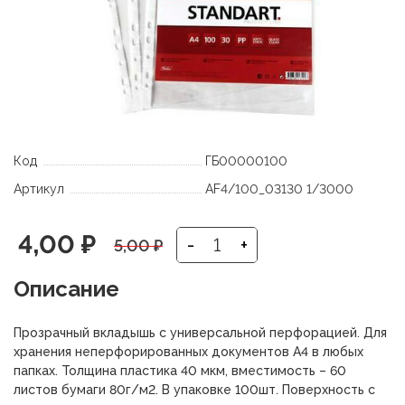
Код
ГБ00000100
Артикул
AF4/100_03130 1/3000
Первоначальная
Текущая
4,00
₽
-
+
5,00
₽
цена
цена:
Описание
составляла
4,00 ₽.
Прозрачный вкладышь с универсальной перфорацией. Для
5,00 ₽.
хранения неперфорированных документов А4 в любых
папках. Толщина пластика 40 мкм, вместимость – 60
листов бумаги 80г/м2. В упаковке 100шт. Поверхность с