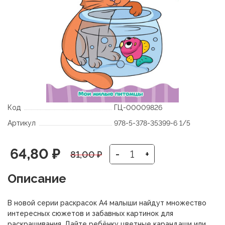
Код
ГЦ-00009826
Артикул
978-5-378-35399-6 1/5
Первоначальная
Текущая
64,80
₽
-
+
81,00
₽
цена
цена:
Описание
составляла
64,80 ₽.
В новой серии раскрасок А4 малыши найдут множество
81,00 ₽.
интересных сюжетов и забавных картинок для
раскрашивания. Дайте ребёнку цветные карандаши или