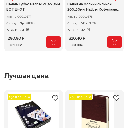
Пенал-Тубус Hatber 210х70мм
Пенал на молнии силикон
ВОТ ЕНОТ
200х50мм Hatber Кофейные
истории
Код:
ГЦ-00010577
Код:
ГЦ-00010576
Артикул:
Npt_60165
Артикул:
NPn_71276
В наличии: 15
В наличии: 21
280,80
₽
310,40
₽
Первоначальная
Текущая
Первоначальная
Текущая
351,00
₽
388,00
₽
цена
цена:
цена
цена:
составляла
280,80 ₽.
составляла
310,40 ₽.
351,00 ₽.
388,00 ₽.
Лучшая цена
Лучшая цена
Лучшая цена