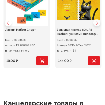
Ластик Hatber Спорт
Записная книжка 80л. А6
Hatber Пушистый философ,
клетка на гребне
Код:
ГЦ-00010618
Код:
ГЦ-00010617
Артикул:
ER_090969 1/32
Артикул:
80ЗКтд6В1гр_35767
В наличии: Много
В наличии: 34
19,00
₽
144,00
₽
Канцелярские товары
в