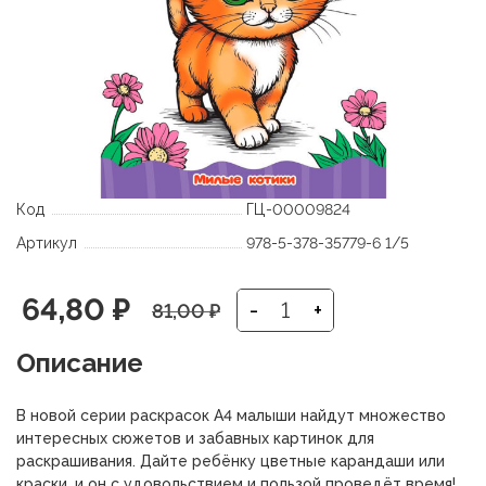
Код
ГЦ-00009824
Артикул
978-5-378-35779-6 1/5
Первоначальная
Текущая
64,80
₽
-
+
81,00
₽
цена
цена:
Описание
составляла
64,80 ₽.
В новой серии раскрасок А4 малыши найдут множество
81,00 ₽.
интересных сюжетов и забавных картинок для
раскрашивания. Дайте ребёнку цветные карандаши или
краски, и он с удовольствием и пользой проведёт время!