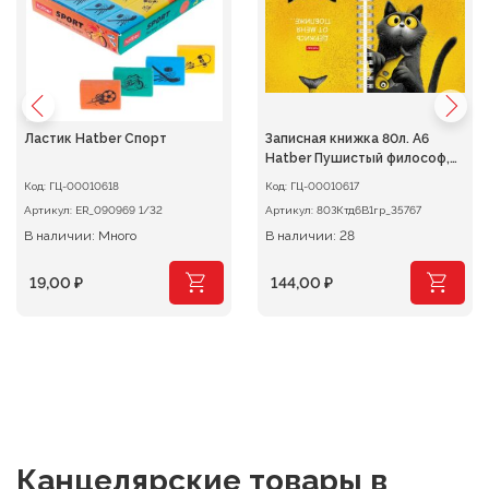
Ластик Hatber Спорт
Записная книжка 80л. А6
Hatber Пушистый философ,
клетка на гребне
Код:
ГЦ-00010618
Код:
ГЦ-00010617
Артикул:
ER_090969 1/32
Артикул:
80ЗКтд6В1гр_35767
В наличии: Много
В наличии: 28
19,00
₽
144,00
₽
Канцелярские товары
в