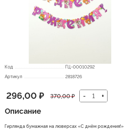
Код
ГЦ-00010292
Артикул
2818726
Первоначальная
Текущая
296,00
₽
-
+
370,00
₽
цена
цена:
Описание
составляла
296,00 ₽.
Гирлянда бумажная на люверсах «С днём рождения!»
370,00 ₽.