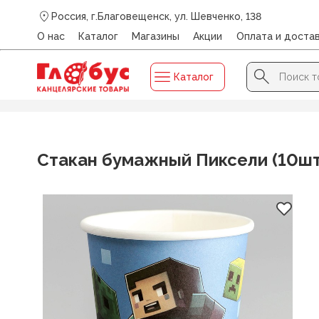
Россия, г.Благовещенск, ул. Шевченко, 138
О нас
Каталог
Магазины
Акции
Оплата и доста
Search Button
Search
Каталог
for:
Главная
/
Каталог
/
ДЛЯ ПРАЗДНИКА И ПОЗДРАВЛЕНИЙ
Стакан бумажный Пиксели (10шт