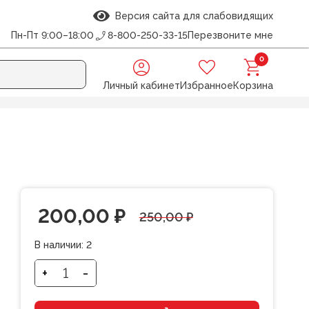
Версия сайта для слабовидящих
Пн-Пт 9:00–18:00
8-800-250-33-15
Перезвоните мне
0
Личный кабинет
Избранное
Корзина
Первоначальная
Текущая
200,00
₽
250,00
₽
цена
цена:
В наличии:
2
составляла
200,00 ₽.
+
-
Количество
товара
250,00 ₽.
Стакан