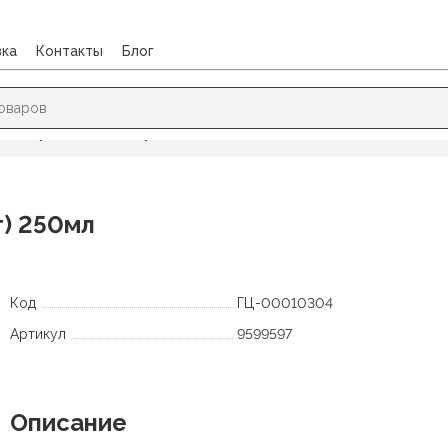
вка
Контакты
Блог
/
Посуда
/
Стакан бумажный Пиксели (10шт) 250мл
) 250мл
Код
ГЦ-00010304
Артикул
9599597
Описание