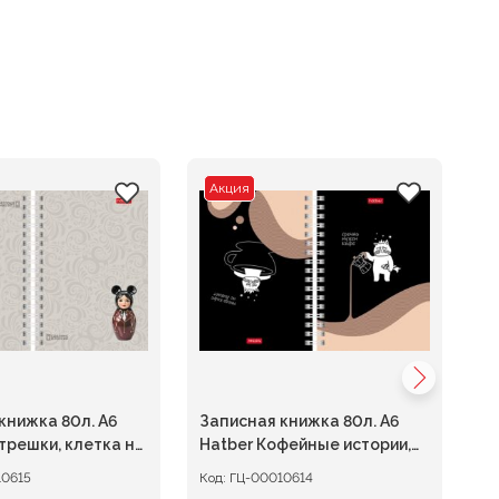
Акция
книжка 80л. А6
Записная книжка 80л. А6
За
трешки, клетка на
Hatber Кофейные истории,
H
клетка на гребне
кл
10615
Код:
ГЦ-00010614
Ко