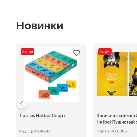
Новинки
Акция
Акция
.
Ластик Hatber Спорт
Записная книжка 
Hatber Пушистый 
клетка на гребне
Код:
ГЦ-00010618
Код:
ГЦ-00010617