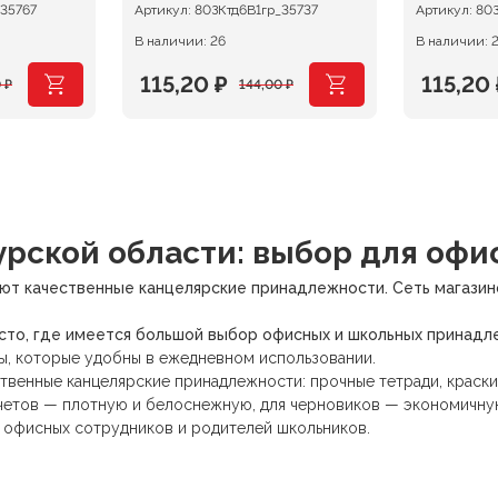
_35767
Артикул:
80ЗКтд6В1гр_35737
Артикул:
80З
В наличии: 26
В наличии: 
115,20
₽
115,20
0
₽
144,00
₽
ная
Первоначальная
Текущая
Первон
Текущ
цена
цена:
цена
цена:
составляла
115,20 ₽.
состав
115,20 ₽
144,00 ₽.
144,00 
рской области: выбор для офи
ют качественные канцелярские принадлежности. Сеть магазино
есто, где имеется большой выбор офисных и школьных принадл
ы, которые удобны в ежедневном использовании.
твенные канцелярские принадлежности: прочные тетради, краски
отчетов — плотную и белоснежную, для черновиков — экономичну
 офисных сотрудников и родителей школьников.