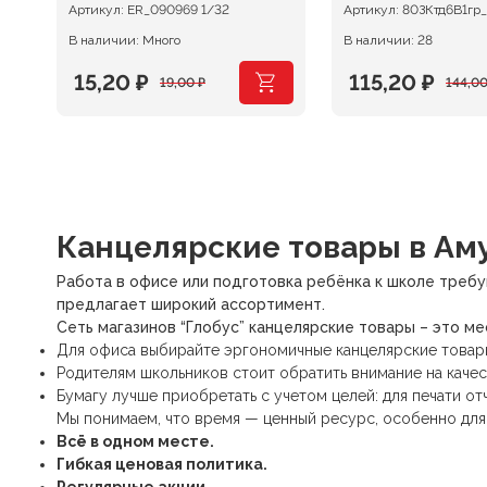
Артикул:
ER_090969 1/32
Артикул:
80ЗКтд6В1гр
В наличии: Много
В наличии: 28
15,20
₽
115,20
₽
19,00
₽
144,0
Первоначальная
Текущая
Первоначаль
Текущая
цена
цена:
цена
цена:
составляла
15,20 ₽.
составляла
115,20 ₽.
19,00 ₽.
144,00 ₽.
Канцелярские товары
в Аму
Работа в офисе или подготовка ребёнка к школе требу
предлагает широкий ассортимент.
Сеть магазинов “Глобус” канцелярские товары – это м
Для офиса выбирайте
эргономичные канцелярские товар
Родителям школьников стоит обратить внимание на качес
Бумагу лучше приобретать с учетом целей: для печати 
Мы понимаем, что время — ценный ресурс, особенно для
Всё в одном месте.
Гибкая ценовая политика.