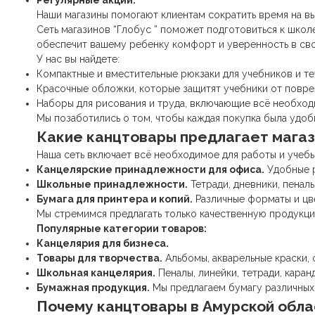
Регулярные акции.
Наши магазины помогают клиентам сократить время на в
Сеть магазинов “Глобус ” поможет подготовиться к шко
обеспечит вашему ребенку комфорт и уверенность в сво
У нас вы найдете:
Компактные и вместительные рюкзаки для учебников и те
Красочные обложки, которые защитят учебники от повре
Наборы для рисования и труда, включающие всё необход
Мы позаботились о том, чтобы каждая покупка была удоб
Какие
канцтовары
предлагает магаз
Наша сеть включает всё необходимое для работы и учебы
Канцелярские принадлежности
для офиса.
Удобные р
Школьные принадлежности
.
Тетради, дневники, пенал
Бумага для принтера и копий.
Различные форматы и цв
Мы стремимся предлагать только качественную продукци
Популярные категории товаров:
Канцелярия для бизнеса.
Товары для творчества.
Альбомы, акварельные краски, 
Школьная канцелярия
.
Пеналы, линейки, тетради, каранд
Бумажная продукция.
Мы предлагаем бумагу различных
Почему
канцтовары
в Амурской обла