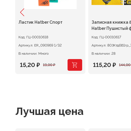
Ластик Hatber Спорт
Записная книжка 8
Hatber Пушистый 
клетка на гребне
Код:
ГЦ-00010618
Код:
ГЦ-00010617
Артикул:
ER_090969 1/32
Артикул:
80ЗКтд6В1гр_
В наличии: Много
В наличии: 28
15,20
₽
115,20
₽
19,00
₽
144,0
Первоначальная
Текущая
Первоначаль
Текущая
цена
цена:
цена
цена:
составляла
15,20 ₽.
составляла
115,20 ₽.
19,00 ₽.
144,00 ₽.
Лучшая цена