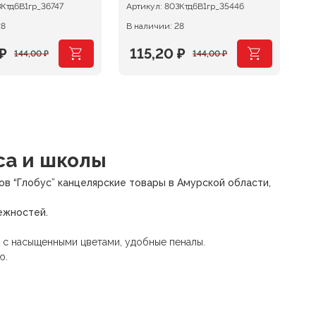
Ктд6В1гр_36747
Артикул:
80ЗКтд6В1гр_35446
Ар
28
В наличии: 28
В 
₽
115,20
₽
144,00
₽
144,00
₽
ачальная
ая
Первоначальная
Текущая
П
Т
цена
цена:
ц
ц
ляла
.
составляла
115,20 ₽.
с
1
₽.
144,00 ₽.
1
са и школы
в “Глобус” канцелярские товары в Амурской области,
ежностей.
 с насыщенными цветами, удобные пеналы.
ю.