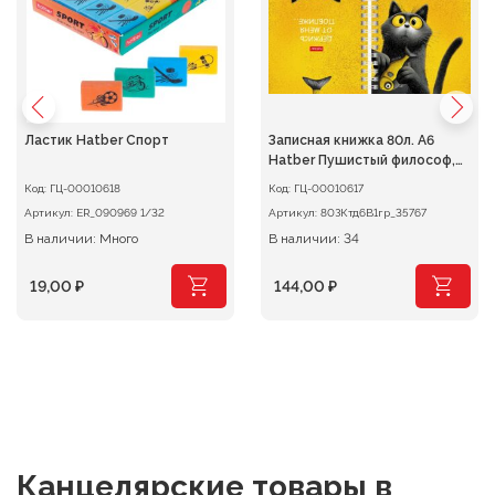
Ластик Hatber Спорт
Записная книжка 80л. А6
Hatber Пушистый философ,
клетка на гребне
Код:
ГЦ-00010618
Код:
ГЦ-00010617
Артикул:
ER_090969 1/32
Артикул:
80ЗКтд6В1гр_35767
В наличии: Много
В наличии: 34
19,00
₽
144,00
₽
Канцелярские товары
в