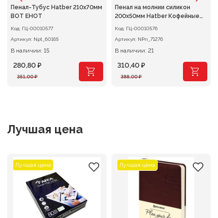
Пенал-Тубус Hatber 210х70мм
Пенал на молнии силикон
ВОТ ЕНОТ
200х50мм Hatber Кофейные
истории
Код:
ГЦ-00010577
Код:
ГЦ-00010576
Артикул:
Npt_60165
Артикул:
NPn_71276
В наличии: 15
В наличии: 21
280,80
₽
310,40
₽
Первоначальная
Текущая
Первоначальная
Текущая
351,00
₽
388,00
₽
цена
цена:
цена
цена:
составляла
280,80 ₽.
составляла
310,40 ₽.
351,00 ₽.
388,00 ₽.
Лучшая цена
Лучшая цена
Лучшая цена