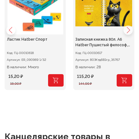
Ластик Hatber Спорт
Записная книжка 80л. А6
Hatber Пушистый философ,
клетка на гребне
Код:
ГЦ-00010618
Код:
ГЦ-00010617
Артикул:
ER_090969 1/32
Артикул:
80ЗКтд6В1гр_35767
В наличии: Много
В наличии: 28
15,20
₽
115,20
₽
Первоначальная
Текущая
Первоначальная
Текущая
19,00
₽
144,00
₽
цена
цена:
цена
цена:
составляла
15,20 ₽.
составляла
115,20 ₽.
19,00 ₽.
144,00 ₽.
Канцелярские товары
в