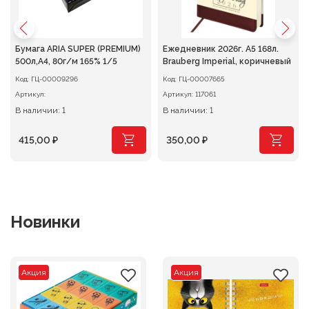
Бумага ARIA SUPER (PREMIUM)
Ежедневник 2026г. А5 168л.
500л,A4, 80г/м 165% 1/5
Brauberg Imperial, коричневый
Код:
ГЦ-00009296
Код:
ГЦ-00007665
Артикул:
Артикул:
117061
В наличии: 1
В наличии: 1
415,00
₽
350,00
₽
Новинки
Акция
Акция