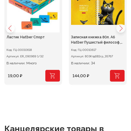
Ластик Hatber Спорт
Записная книжка 80л. А6
Hatber Пушистый философ,
клетка на гребне
Код:
ГЦ-00010618
Код:
ГЦ-00010617
Артикул:
ER_090969 1/32
Артикул:
80ЗКтд6В1гр_35767
В наличии: Много
В наличии: 34
19,00
₽
144,00
₽
Канцелярские товары
в