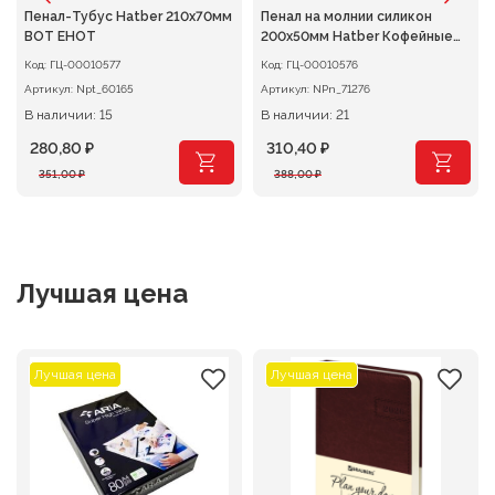
Пенал-Тубус Hatber 210х70мм
Пенал на молнии силикон
ВОТ ЕНОТ
200х50мм Hatber Кофейные
истории
Код:
ГЦ-00010577
Код:
ГЦ-00010576
Артикул:
Npt_60165
Артикул:
NPn_71276
В наличии: 15
В наличии: 21
280,80
₽
310,40
₽
Первоначальная
Текущая
Первоначальная
Текущая
351,00
₽
388,00
₽
цена
цена:
цена
цена:
составляла
280,80 ₽.
составляла
310,40 ₽.
351,00 ₽.
388,00 ₽.
Лучшая цена
Лучшая цена
Лучшая цена