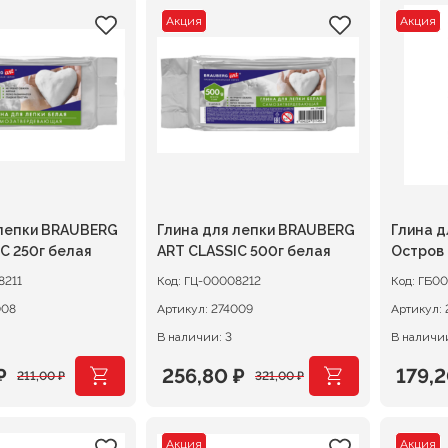
Акция
Акция
 лепки BRAUBERG
Глина для лепки BRAUBERG
Глина д
C 250г белая
ART CLASSIC 500г белая
Остров
вакуум
8211
Код:
ГЦ-00008212
Код:
ГБ00
008
Артикул:
274009
Артикул:
В наличии: 3
В наличии
₽
256,80
₽
179,
211,00
₽
321,00
₽
ачальная
я
Первоначальная
Текущая
Перв
Теку
цена
цена:
цена
цена:
Акция
Акция