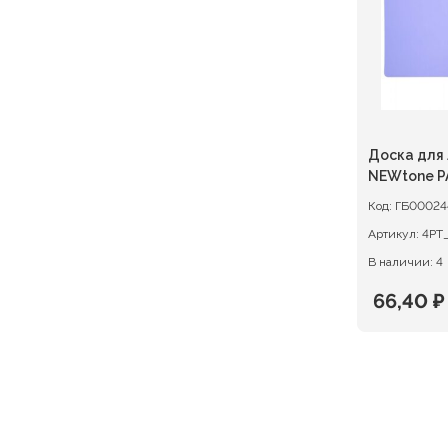
Доска для 
NEWtone P
Код:
ГБ00024
Артикул:
В наличии: 4
66,40
₽
Первон
Текуща
цена
цена:
состав
66,40 ₽.
83,00 ₽.