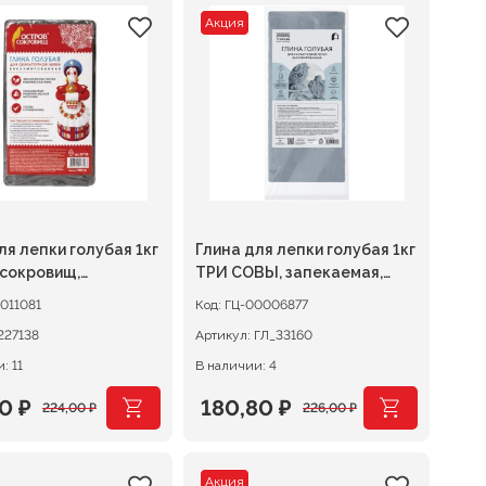
Акция
ля лепки голубая 1кг
Глина для лепки голубая 1кг
 сокровищ,
ТРИ СОВЫ, запекаемая,
ированная
вакуумированная
011081
Код:
ГЦ-00006877
227138
Артикул:
ГЛ_33160
: 11
В наличии: 4
20
₽
180,80
₽
224,00
₽
226,00
₽
оначальная
щая
Первоначальная
Текущая
цена
цена:
Акция