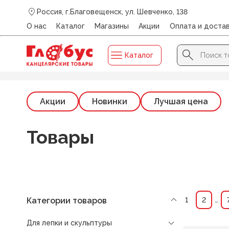
Россия, г.Благовещенск, ул. Шевченко, 138
О нас
Каталог
Магазины
Акции
Оплата и доста
Search Button
Search
Каталог
for:
Главная
/
Каталог
/
ДЛЯ ЛЕПКИ И СКУЛЬПТУРЫ
Акции
Новинки
Лучшая цена
Товары
Категории товаров
1
2
…
Для лепки и скульптуры