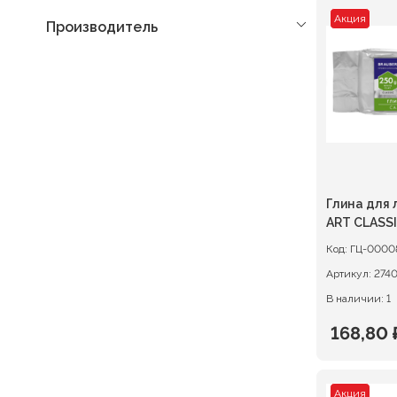
Акция
Производитель
Глина для
ART CLASSI
Код:
ГЦ-0000
Артикул:
274
В наличии: 1
168,80
Первон
Текуща
цена
цена:
Акция