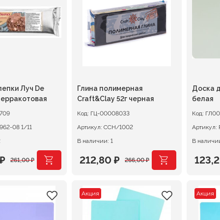
.
152,00 ₽.
261,0
лепки Луч De
Глина полимерная
Доска д
терракотовая
Craft&Clay 52г черная
белая
709
Код:
ГЦ-00008033
Код:
ГЛ00
31С1962-08 1/11
Артикул:
ССН/1002
Артикул:
2
В наличии: 1
В наличии
₽
212,80
₽
123,
261,00
₽
266,00
₽
ачальная
я
Первоначальная
Текущая
Перв
Теку
цена
цена:
цена
цена:
Акция
Акция
ляла
.
составляла
212,80 ₽.
сост
123,20
.
266,00 ₽.
154,0