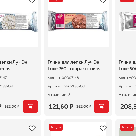
ляла
.
составляла
256,80 ₽.
сост
179,20
.
321,00 ₽.
224,0
лепки Луч De
Глина для лепки Луч De
Глина д
белая
Luxe 250г терракотовая
Luxe 50
7147
Код:
ГЦ-00007148
Код:
ГБ00
2133-08
Артикул:
32С2135-08
Артикул:
В наличии: 3
В наличи
₽
121,60
₽
208,
152,00
₽
152,00
₽
ачальная
я
Первоначальная
Текущая
Перв
Теку
цена
цена:
цена
цена:
Акция
Акция
ляла
.
составляла
121,60 ₽.
сост
208,8