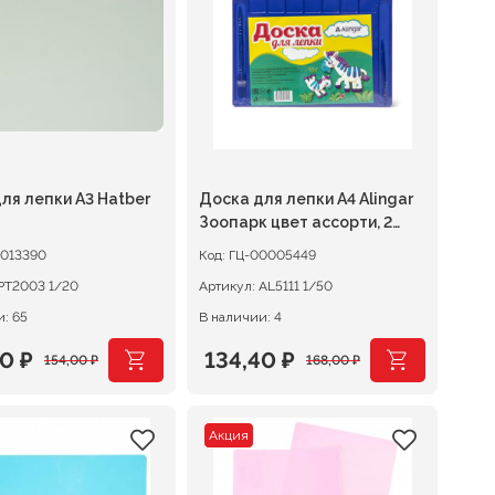
0 ₽.
261,00 ₽.
ля лепки А3 Hatber
Доска для лепки А4 Alingar
Зоопарк цвет ассорти, 2
стека
013390
Код:
ГЦ-00005449
РТ2003 1/20
Артикул:
AL5111 1/50
: 65
В наличии: 4
20
₽
134,40
₽
154,00
₽
168,00
₽
оначальная
щая
Первоначальная
Текущая
цена
цена:
Акция
авляла
 ₽.
составляла
134,40 ₽.
0 ₽.
168,00 ₽.