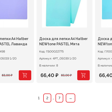
лепки А4 Hatber
Доска для лепки А4 Hatber
Доска д
ASTEL Лаванда
NEWtone PASTEL Мята
NEWton
498
Код:
ГБ00022775
Код:
ГЛ00
4РТ_05019 1/20
Артикул:
4РТ_05039 1/20
Артикул:
В наличии: 8
В наличии
66,40
₽
66,4
83,00
₽
83,00
₽
ачальная
я
Первоначальная
Текущая
Перв
Теку
цена
цена:
цена
цена:
ляла
составляла
66,40 ₽.
сост
66,40 
1
2
…
7
→
83,00 ₽.
83,00