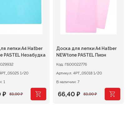
ля лепки А4 Hatber
Доска для лепки А4 Hatber
e PASTEL Незабудка
NEWtone PASTEL Пион
029932
Код:
ГБ00022776
4РТ_05025 1/20
Артикул:
4РТ_05018 1/20
: 1
В наличии: 7
0
₽
66,40
₽
83,00
₽
83,00
₽
оначальная
щая
Первоначальная
Текущая
цена
цена:
авляла
₽.
составляла
66,40 ₽.
 ₽.
83,00 ₽.