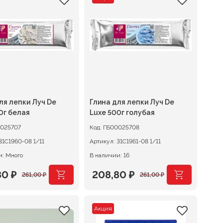
авляла
 ₽.
составляла
180,80 ₽.
0 ₽.
226,00 ₽.
ля лепки Луч De
Глина для лепки Луч De
0г белая
Luxe 500г голубая
025707
Код:
ГБ00025708
31С1960-08 1/11
Артикул:
31С1961-08 1/11
и: Много
В наличии: 16
80
₽
208,80
₽
261,00
₽
261,00
₽
оначальная
щая
Первоначальная
Текущая
цена
цена:
Акция
авляла
0 ₽.
составляла
208,80 ₽.