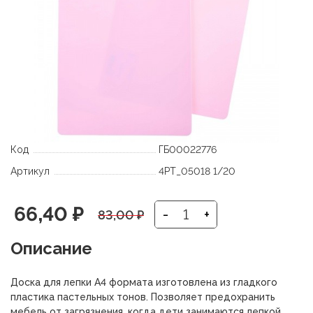
Код
ГБ00022776
Артикул
4РТ_05018 1/20
Первоначальная
Текущая
66,40
₽
-
+
83,00
₽
цена
цена:
Описание
составляла
66,40 ₽.
Доска для лепки А4 формата изготовлена из гладкого
83,00 ₽.
пластика пастельных тонов. Позволяет предохранить
мебель от загрязнения, когда дети занимаются лепкой,