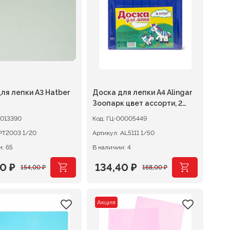
0 ₽.
261,00 ₽.
ля лепки А3 Hatber
Доска для лепки А4 Alingar
Зоопарк цвет ассорти, 2
стека
013390
Код:
ГЦ-00005449
РТ2003 1/20
Артикул:
AL5111 1/50
: 65
В наличии: 4
20
₽
134,40
₽
154,00
₽
168,00
₽
оначальная
щая
Первоначальная
Текущая
цена
цена:
Акция
авляла
 ₽.
составляла
134,40 ₽.
0 ₽.
168,00 ₽.