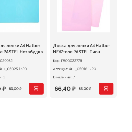
ля лепки А4 Hatber
Доска для лепки А4 Hatber
e PASTEL Незабудка
NEWtone PASTEL Пион
029932
Код:
ГБ00022776
4РТ_05025 1/20
Артикул:
4РТ_05018 1/20
: 1
В наличии: 7
0
₽
66,40
₽
83,00
₽
83,00
₽
оначальная
щая
Первоначальная
Текущая
цена
цена:
авляла
₽.
составляла
66,40 ₽.
 ₽.
83,00 ₽.