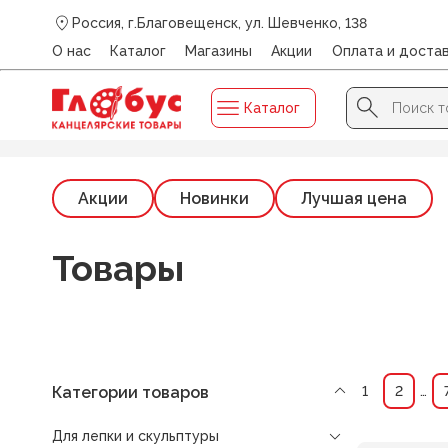
Россия, г.Благовещенск, ул. Шевченко, 138
О нас
Каталог
Магазины
Акции
Оплата и доста
Search Button
Search
Каталог
for:
Главная
/
Каталог
/
ДЛЯ ЛЕПКИ И СКУЛЬПТУРЫ
Акции
Новинки
Лучшая цена
Товары
Категории товаров
1
2
…
Для лепки и скульптуры