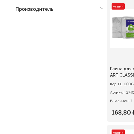
Акция
Производитель
Глина для
ART CLASSI
Код:
ГЦ-0000
Артикул:
274
В наличии: 1
168,80
Первон
Текуща
цена
цена:
Акция