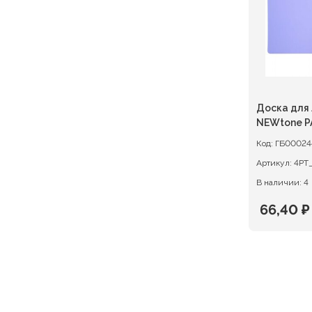
Доска для 
NEWtone P
Код:
ГБ00024
Артикул:
В наличии: 4
66,40
₽
Первон
Текуща
цена
цена:
состав
66,40 ₽.
83,00 ₽.