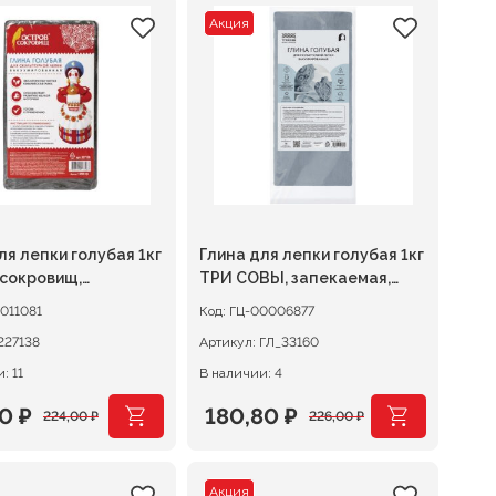
Акция
ля лепки голубая 1кг
Глина для лепки голубая 1кг
 сокровищ,
ТРИ СОВЫ, запекаемая,
ированная
вакуумированная
011081
Код:
ГЦ-00006877
227138
Артикул:
ГЛ_33160
: 11
В наличии: 4
20
₽
180,80
₽
224,00
₽
226,00
₽
оначальная
щая
Первоначальная
Текущая
цена
цена:
Акция