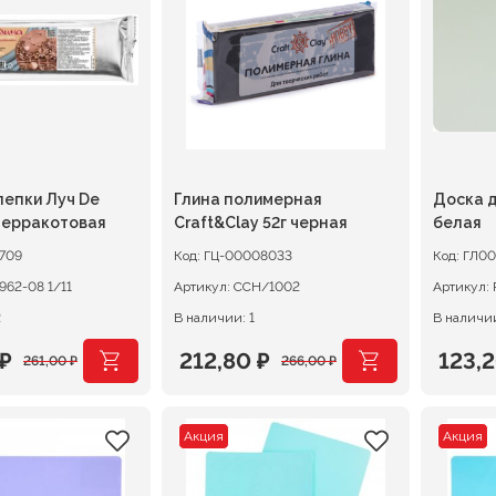
.
152,00 ₽.
261,0
лепки Луч De
Глина полимерная
Доска д
терракотовая
Craft&Clay 52г черная
белая
709
Код:
ГЦ-00008033
Код:
ГЛ00
31С1962-08 1/11
Артикул:
ССН/1002
Артикул:
2
В наличии: 1
В наличии
₽
212,80
₽
123,
261,00
₽
266,00
₽
ачальная
я
Первоначальная
Текущая
Перв
Теку
цена
цена:
цена
цена:
Акция
Акция
ляла
.
составляла
212,80 ₽.
сост
123,20
.
266,00 ₽.
154,0