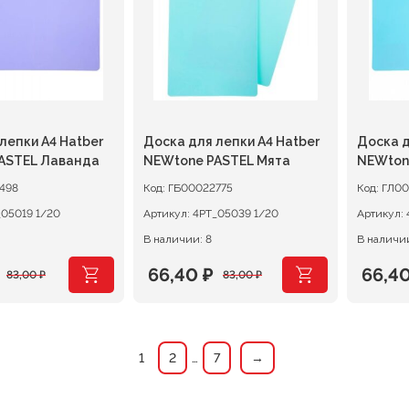
лепки А4 Hatber
Доска для лепки А4 Hatber
Доска д
ASTEL Лаванда
NEWtone PASTEL Мята
NEWton
498
Код:
ГБ00022775
Код:
ГЛ00
4РТ_05019 1/20
Артикул:
4РТ_05039 1/20
Артикул:
В наличии: 8
В наличии
66,40
₽
66,4
83,00
₽
83,00
₽
ачальная
я
Первоначальная
Текущая
Перв
Теку
цена
цена:
цена
цена:
ляла
составляла
66,40 ₽.
сост
66,40 
1
2
…
7
→
83,00 ₽.
83,00