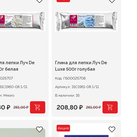
авляла
 ₽.
составляла
180,80 ₽.
0 ₽.
226,00 ₽.
ля лепки Луч De
Глина для лепки Луч De
0г белая
Luxe 500г голубая
025707
Код:
ГБ00025708
31С1960-08 1/11
Артикул:
31С1961-08 1/11
и: Много
В наличии: 16
80
₽
208,80
₽
261,00
₽
261,00
₽
оначальная
щая
Первоначальная
Текущая
цена
цена:
Акция
авляла
0 ₽.
составляла
208,80 ₽.