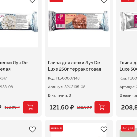
ляла
.
составляла
256,80 ₽.
сост
179,20
.
321,00 ₽.
224,0
лепки Луч De
Глина для лепки Луч De
Глина д
белая
Luxe 250г терракотовая
Luxe 50
7147
Код:
ГЦ-00007148
Код:
ГБ00
2133-08
Артикул:
32С2135-08
Артикул:
В наличии: 3
В наличи
₽
121,60
₽
208,
152,00
₽
152,00
₽
ачальная
я
Первоначальная
Текущая
Перв
Теку
цена
цена:
цена
цена:
Акция
Акция
ляла
.
составляла
121,60 ₽.
сост
208,8