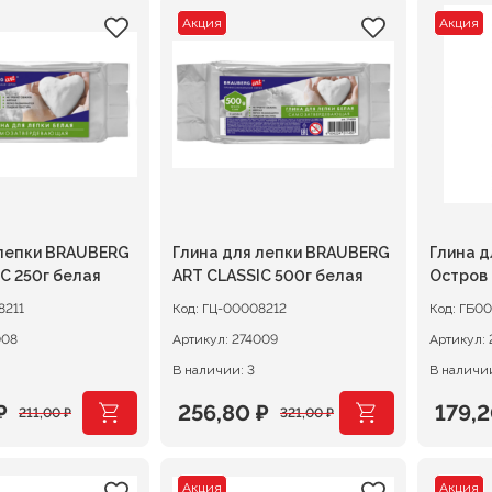
Акция
Акция
 лепки BRAUBERG
Глина для лепки BRAUBERG
Глина д
C 250г белая
ART CLASSIC 500г белая
Остров
вакуум
8211
Код:
ГЦ-00008212
Код:
ГБ00
008
Артикул:
274009
Артикул:
В наличии: 3
В наличии
₽
256,80
₽
179,
211,00
₽
321,00
₽
ачальная
я
Первоначальная
Текущая
Перв
Теку
цена
цена:
цена
цена:
Акция
Акция