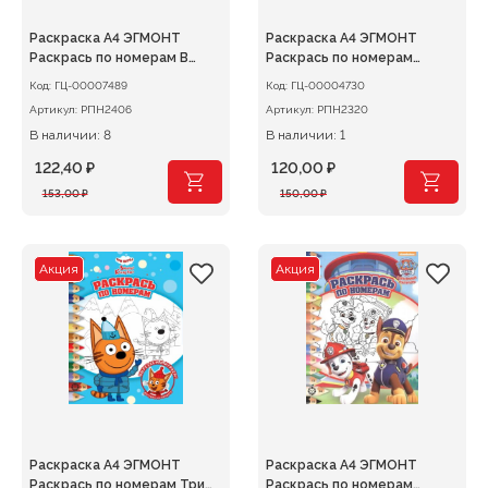
Раскраска А4 ЭГМОНТ
Раскраска А4 ЭГМОНТ
Раскрась по номерам В
Раскрась по номерам
стиле Minecraft1
Тоботы
Код:
ГЦ-00007489
Код:
ГЦ-00004730
Артикул:
РПН2406
Артикул:
РПН2320
В наличии: 8
В наличии: 1
122,40
₽
120,00
₽
Первоначальная
Текущая
Первоначальная
Текущая
153,00
₽
150,00
₽
цена
цена:
цена
цена:
составляла
122,40 ₽.
составляла
120,00 ₽.
153,00 ₽.
150,00 ₽.
Акция
Акция
Раскраска А4 ЭГМОНТ
Раскраска А4 ЭГМОНТ
Раскрась по номерам Три
Раскрась по номерам