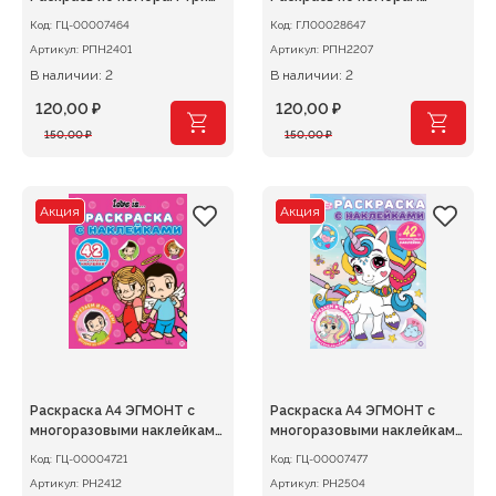
кота Зимние каникулы
Щенячий патруль
Код:
ГЦ-00007464
Код:
ГЛ00028647
Артикул:
РПН2401
Артикул:
РПН2207
В наличии: 2
В наличии: 2
120,00
₽
120,00
₽
Первоначальная
Текущая
Первоначальная
Текущая
150,00
₽
150,00
₽
цена
цена:
цена
цена:
составляла
120,00 ₽.
составляла
120,00 ₽.
150,00 ₽.
150,00 ₽.
Акция
Акция
Раскраска А4 ЭГМОНТ с
Раскраска А4 ЭГМОНТ с
многоразовыми наклейками
многоразовыми наклейками
Love is..
Волшебные единороги
Код:
ГЦ-00004721
Код:
ГЦ-00007477
Артикул:
РН2412
Артикул:
РН2504