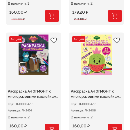
В наличии: 1
В наличии: 2
160,00
₽
179,20
₽
Первоначальная
Текущая
Первоначальная
Текущая
200,00
₽
224,00
₽
цена
цена:
цена
цена:
составляла
160,00 ₽.
составляла
179,20 ₽.
200,00 ₽.
224,00 ₽.
Акция
Акция
Раскраска А4 ЭГМОНТ с
Раскраска А4 ЭГМОНТ с
многоразовыми наклейками
многоразовыми наклейками
Зверский детектив
Нямкинс
Код:
ГЦ-00004715
Код:
ГЦ-00004716
Артикул:
РН2414
Артикул:
РН2406
В наличии: 2
В наличии: 2
160,00
₽
160,00
₽