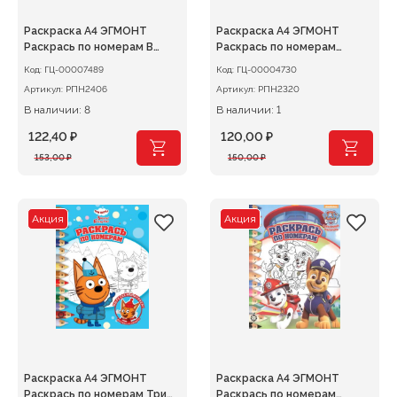
Раскраска А4 ЭГМОНТ
Раскраска А4 ЭГМОНТ
Раскрась по номерам В
Раскрась по номерам
стиле Minecraft1
Тоботы
Код:
ГЦ-00007489
Код:
ГЦ-00004730
Артикул:
РПН2406
Артикул:
РПН2320
В наличии: 8
В наличии: 1
122,40
₽
120,00
₽
Первоначальная
Текущая
Первоначальная
Текущая
153,00
₽
150,00
₽
цена
цена:
цена
цена:
составляла
122,40 ₽.
составляла
120,00 ₽.
153,00 ₽.
150,00 ₽.
Акция
Акция
Раскраска А4 ЭГМОНТ
Раскраска А4 ЭГМОНТ
Раскрась по номерам Три
Раскрась по номерам