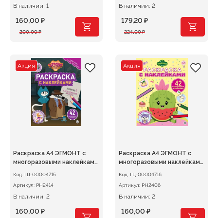
В наличии: 1
В наличии: 2
160,00
₽
179,20
₽
Первоначальная
Текущая
Первоначальная
Текущая
200,00
₽
224,00
₽
цена
цена:
цена
цена:
составляла
160,00 ₽.
составляла
179,20 ₽.
200,00 ₽.
224,00 ₽.
Акция
Акция
Раскраска А4 ЭГМОНТ с
Раскраска А4 ЭГМОНТ с
многоразовыми наклейками
многоразовыми наклейками
Зверский детектив
Нямкинс
Код:
ГЦ-00004715
Код:
ГЦ-00004716
Артикул:
РН2414
Артикул:
РН2406
В наличии: 2
В наличии: 2
160,00
₽
160,00
₽