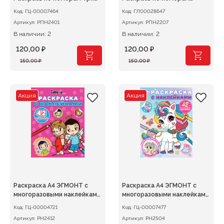
кота Зимние каникулы
Щенячий патруль
Код:
ГЦ-00007464
Код:
ГЛ00028647
Артикул:
РПН2401
Артикул:
РПН2207
В наличии: 2
В наличии: 2
120,00
₽
120,00
₽
Первоначальная
Текущая
Первоначальная
Текущая
150,00
₽
150,00
₽
цена
цена:
цена
цена:
составляла
120,00 ₽.
составляла
120,00 ₽.
150,00 ₽.
150,00 ₽.
Акция
Акция
Раскраска А4 ЭГМОНТ с
Раскраска А4 ЭГМОНТ с
многоразовыми наклейками
многоразовыми наклейками
Love is..
Волшебные единороги
Код:
ГЦ-00004721
Код:
ГЦ-00007477
Артикул:
РН2412
Артикул:
РН2504