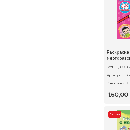
153,00 ₽
Раскраска
многоразо
Love is..
Код:
ГЦ-0000
Артикул:
РН2
В наличии: 1
160,00
Первон
Текуща
цена
цена:
Акция
состав
160,00 ₽
200,00 