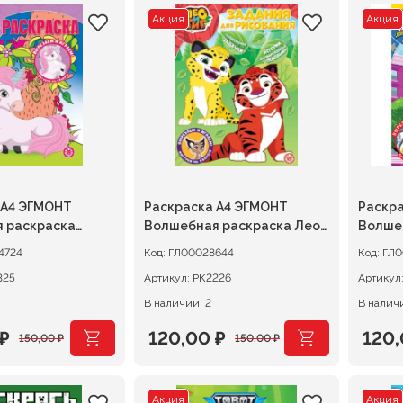
Акция
Акция
 А4 ЭГМОНТ
Раскраска А4 ЭГМОНТ
Раскр
 раскраска
Волшебная раскраска Лео
Волше
 единороги2
и Тиг
Паучок
4724
Код:
ГЛ00028644
Код:
ГЛ0
друзья
325
Артикул:
РК2226
Артикул
В наличии: 2
В наличи
₽
120,00
₽
120
150,00
₽
150,00
₽
ачальная
я
Первоначальная
Текущая
Перв
Теку
цена
цена:
цена
цена
Акция
Акция