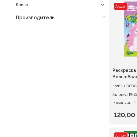
Книги
Акция
Производитель
Раскраска
Волшебная
Волшебные
Код:
ГЦ-0000
Артикул:
РК2
В наличии: 2
120,00
Первон
Текуща
цена
цена:
Акция