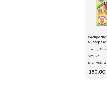
Раскраска
многоразо
Нямкинс2
Код:
ГЦ-0000
Артикул:
РН2
В наличии: 2
160,00
Первон
Текуща
цена
цена:
состав
160,00 ₽
200,00 