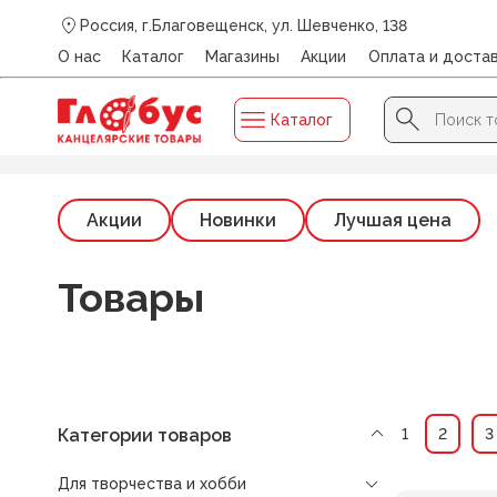
Россия, г.Благовещенск, ул. Шевченко, 138
О нас
Каталог
Магазины
Акции
Оплата и доста
Search Button
Search
Каталог
for:
Главная
/
Книговест
Акции
Новинки
Лучшая цена
Товары
Категории товаров
1
2
3
Для творчества и хобби