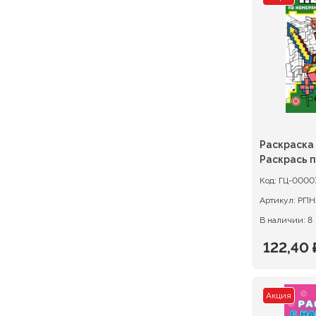
состав
120,00 ₽
150,00 ₽
Раскраска
Раскрась 
стиле Mine
Код:
ГЦ-0000
Артикул:
РПН
В наличии: 8
122,40
Первон
Текуща
цена
цена:
Акция
состав
122,40 ₽