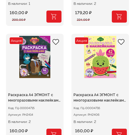
В наличии: 1
В наличии: 2
160,00
₽
179,20
₽
Первоначальная
Текущая
Первоначальная
Текущая
200,00
₽
224,00
₽
цена
цена:
цена
цена:
составляла
160,00 ₽.
составляла
179,20 ₽.
200,00 ₽.
224,00 ₽.
Акция
Акция
Раскраска А4 ЭГМОНТ с
Раскраска А4 ЭГМОНТ с
многоразовыми наклейками
многоразовыми наклейками
Зверский детектив
Нямкинс
Код:
ГЦ-00004715
Код:
ГЦ-00004716
Артикул:
РН2414
Артикул:
РН2406
В наличии: 2
В наличии: 2
160,00
₽
160,00
₽