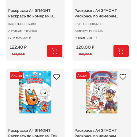
Раскраска А4 ЭГМОНТ
Раскраска А4 ЭГМОНТ
Раскрась по номерам В
Раскрась по номерам
стиле Minecraft1
Тоботы
Код:
ГЦ-00007489
Код:
ГЦ-00004730
Артикул:
РПН2406
Артикул:
РПН2320
В наличии: 8
В наличии: 1
122,40
₽
120,00
₽
Первоначальная
Текущая
Первоначальная
Текущая
153,00
₽
150,00
₽
цена
цена:
цена
цена:
составляла
122,40 ₽.
составляла
120,00 ₽.
153,00 ₽.
150,00 ₽.
Акция
Акция
Раскраска А4 ЭГМОНТ
Раскраска А4 ЭГМОНТ
Раскрась по номерам Три
Раскрась по номерам