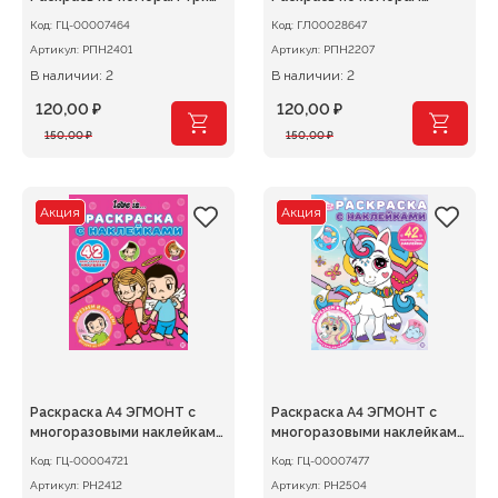
кота Зимние каникулы
Щенячий патруль
Код:
ГЦ-00007464
Код:
ГЛ00028647
Артикул:
РПН2401
Артикул:
РПН2207
В наличии: 2
В наличии: 2
120,00
₽
120,00
₽
Первоначальная
Текущая
Первоначальная
Текущая
150,00
₽
150,00
₽
цена
цена:
цена
цена:
составляла
120,00 ₽.
составляла
120,00 ₽.
150,00 ₽.
150,00 ₽.
Акция
Акция
Раскраска А4 ЭГМОНТ с
Раскраска А4 ЭГМОНТ с
многоразовыми наклейками
многоразовыми наклейками
Love is..
Волшебные единороги
Код:
ГЦ-00004721
Код:
ГЦ-00007477
Артикул:
РН2412
Артикул:
РН2504