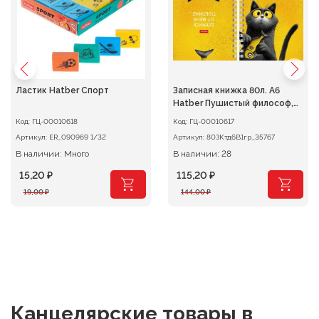
Ластик Hatber Спорт
Записная книжка 80л. А6
Hatber Пушистый философ,
клетка на гребне
Код:
ГЦ-00010618
Код:
ГЦ-00010617
Артикул:
ER_090969 1/32
Артикул:
80ЗКтд6В1гр_35767
В наличии: Много
В наличии: 28
15,20
₽
115,20
₽
Первоначальная
Текущая
Первоначальная
Текущая
19,00
₽
144,00
₽
цена
цена:
цена
цена:
составляла
15,20 ₽.
составляла
115,20 ₽.
19,00 ₽.
144,00 ₽.
Канцелярские товары
в