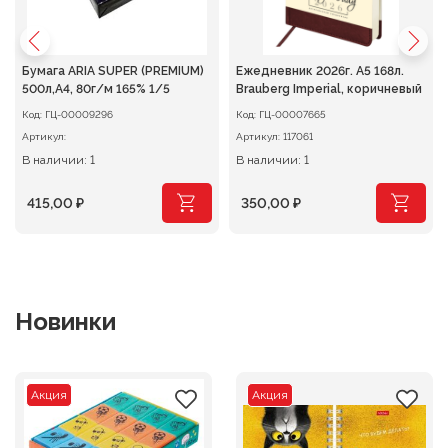
Бумага ARIA SUPER (PREMIUM)
Ежедневник 2026г. А5 168л.
500л,A4, 80г/м 165% 1/5
Brauberg Imperial, коричневый
Код:
ГЦ-00009296
Код:
ГЦ-00007665
Артикул:
Артикул:
117061
В наличии: 1
В наличии: 1
415,00
₽
350,00
₽
Новинки
Акция
Акция