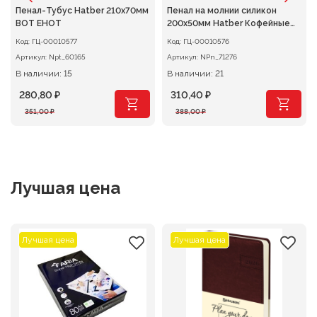
Пенал-Тубус Hatber 210х70мм
Пенал на молнии силикон
ВОТ ЕНОТ
200х50мм Hatber Кофейные
истории
Код:
ГЦ-00010577
Код:
ГЦ-00010576
Артикул:
Npt_60165
Артикул:
NPn_71276
В наличии: 15
В наличии: 21
280,80
₽
310,40
₽
Первоначальная
Текущая
Первоначальная
Текущая
351,00
₽
388,00
₽
цена
цена:
цена
цена:
составляла
280,80 ₽.
составляла
310,40 ₽.
351,00 ₽.
388,00 ₽.
Лучшая цена
Лучшая цена
Лучшая цена