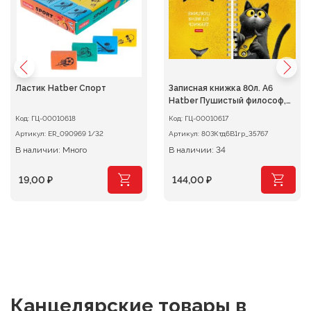
Ластик Hatber Спорт
Записная книжка 80л. А6
Hatber Пушистый философ,
клетка на гребне
Код:
ГЦ-00010618
Код:
ГЦ-00010617
Артикул:
ER_090969 1/32
Артикул:
80ЗКтд6В1гр_35767
В наличии: Много
В наличии: 34
19,00
₽
144,00
₽
Канцелярские товары
в