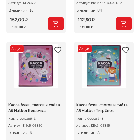
Артикул:
М-20513
Артикул:
ВК05/ВК_9334 1/36
В наличии: 15
В наличии: 84
152,00
₽
112,80
₽
Первоначальная
Текущая
Первоначальная
Текущая
190,00
₽
141,00
₽
цена
цена:
цена
цена:
составляла
152,00 ₽.
составляла
112,80 ₽.
190,00 ₽.
141,00 ₽.
Акция
Акция
Касса букв, слогов и счёта
Касса букв, слогов и счёта
А5 Hatber Кошечка
А5 Hatber Тигрёнок
Код:
ГЛ00028542
Код:
ГЛ00028543
Артикул:
КБс5_08386
Артикул:
КБс5_08385
В наличии: 6
В наличии: 8