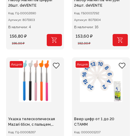
Набор магнитов Цифры
Набор магнитов Фигуры
26шт. deVENTE
24шт. deVENTE
Код:
ГЦ-00002690
Код:
ГБ00017292
Артикул:
8071903
Артикул:
8071904
В наличии: 4
В наличии: 16
156,80
₽
153,60
₽
Первоначальная
Текущая
Первоначальная
Текущая
196,00
₽
192,00
₽
цена
цена:
цена
цена:
составляла
156,80 ₽.
составляла
153,60 ₽.
196,00 ₽.
192,00 ₽.
Акция
Акция
Указка телескопическая
Веер цифр от 1 до 20
Mazari 65см, с пальцем,
СТАММ
светится в темноте
Код:
ГЦ-00008267
Код:
0000001207