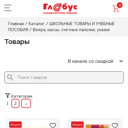
0
Главная
/
Каталог
/
ШКОЛЬНЫЕ ТОВАРЫ И УЧЕБНЫЕ
ПОСОБИЯ
/
Веера, кассы, счетные палочки, указки
Товары
Search Button
Search
for:
Категории
1
2
→
Акция
Акция