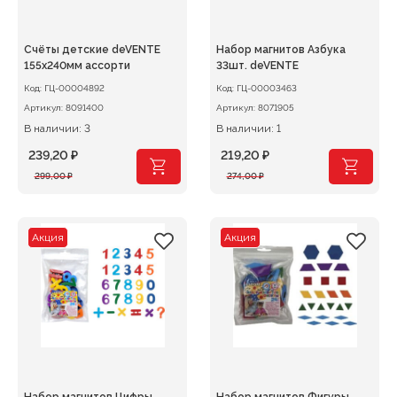
Счёты детские deVENTE
Набор магнитов Азбука
155х240мм ассорти
33шт. deVENTE
Код:
ГЦ-00004892
Код:
ГЦ-00003463
Артикул:
8091400
Артикул:
8071905
В наличии: 3
В наличии: 1
239,20
₽
219,20
₽
Первоначальная
Текущая
Первоначальная
Текущая
299,00
₽
274,00
₽
цена
цена:
цена
цена:
составляла
239,20 ₽.
составляла
219,20 ₽.
299,00 ₽.
274,00 ₽.
Акция
Акция