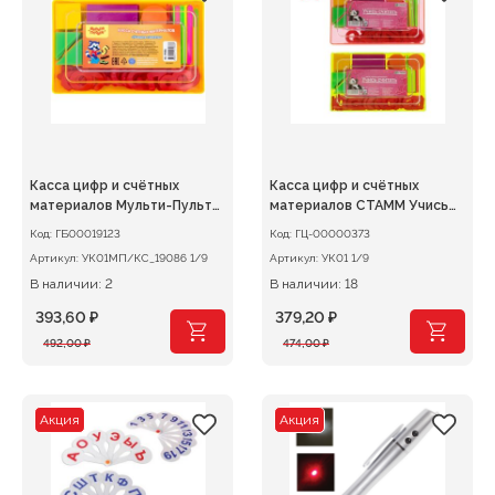
Касса цифр и счётных
Касса цифр и счётных
материалов Мульти-Пульти
материалов СТАММ Учись
Учим
считать
Код:
ГБ00019123
Код:
ГЦ-00000373
Артикул:
УК01МП/КС_19086 1/9
Артикул:
УК01 1/9
В наличии: 2
В наличии: 18
393,60
₽
379,20
₽
Первоначальная
Текущая
Первоначальная
Текущая
492,00
₽
474,00
₽
цена
цена:
цена
цена:
составляла
393,60 ₽.
составляла
379,20 ₽.
492,00 ₽.
474,00 ₽.
Акция
Акция