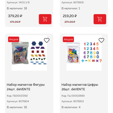
Артикул:
УК01 1/9
Артикул:
8071905
В наличии: 18
В наличии: 1
379,20
₽
219,20
₽
Первоначальная
Текущая
Первоначальная
Текущая
474,00
₽
274,00
₽
цена
цена:
цена
цена:
составляла
379,20 ₽.
составляла
219,20 ₽.
474,00 ₽.
274,00 ₽.
Акция
Акция
Набор магнитов Фигуры
Набор магнитов Цифры
24шт. deVENTE
26шт. deVENTE
Код:
ГБ00017292
Код:
ГЦ-00002690
Артикул:
8071904
Артикул:
8071903
В наличии: 16
В наличии: 4