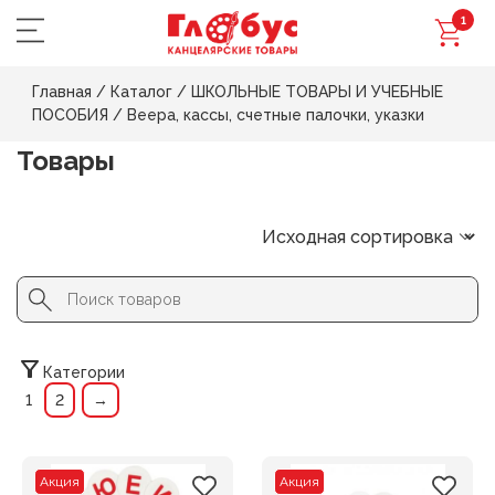
1
Главная
/
Каталог
/
ШКОЛЬНЫЕ ТОВАРЫ И УЧЕБНЫЕ
ПОСОБИЯ
/
Веера, кассы, счетные палочки, указки
Товары
Search Button
Search
for:
Категории
1
2
→
Акция
Акция