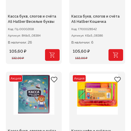
Касса букв, слогов и счёта
Касса букв, слогов и счёта
А5 Hatber Веселые буквы
А5 Hatber Кошечка
Код:
ГЦ-00002618
Код:
ГЛ00028542
Артикул:
8Кбс5_08384
Артикул:
КБс5_08386
В наличии: 26
В наличии: 6
105,60
₽
105,60
₽
Первоначальная
Текущая
Первоначальная
Текущая
132,00
₽
132,00
₽
цена
цена:
цена
цена:
составляла
105,60 ₽.
составляла
105,60 ₽.
132,00 ₽.
132,00 ₽.
Акция
Акция