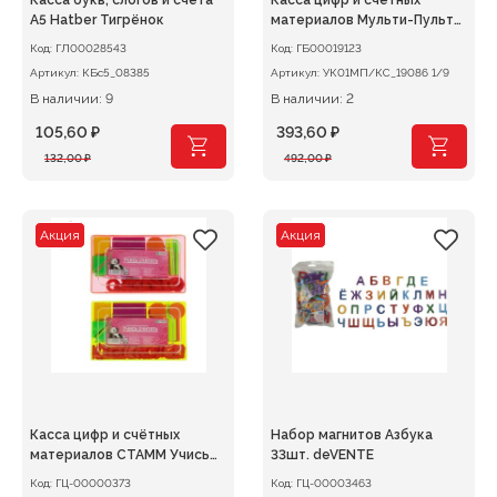
Касса букв, слогов и счёта
Касса цифр и счётных
А5 Hatber Тигрёнок
материалов Мульти-Пульти
Учим
Код:
ГЛ00028543
Код:
ГБ00019123
Артикул:
КБс5_08385
Артикул:
УК01МП/КС_19086 1/9
В наличии: 9
В наличии: 2
105,60
₽
393,60
₽
Первоначальная
Текущая
Первоначальная
Текущая
132,00
₽
492,00
₽
цена
цена:
цена
цена:
составляла
105,60 ₽.
составляла
393,60 ₽.
132,00 ₽.
492,00 ₽.
Акция
Акция
Касса цифр и счётных
Набор магнитов Азбука
материалов СТАММ Учись
33шт. deVENTE
считать
Код:
ГЦ-00000373
Код:
ГЦ-00003463