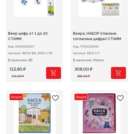
Веер цифр от 1 до 20
Веера, НАБОР (гласные,
СТАММ
согласные,цифры) СТАММ
Код:
0000001207
Код:
ГЛ00025541
Артикул:
ВК05/ВК_9334 1/36
Артикул:
ВК12 1/7
В наличии: 85
В наличии: Много
112,80
₽
308,00
₽
Первоначальная
Текущая
Первоначальная
Текущая
141,00
₽
385,00
₽
цена
цена:
цена
цена:
составляла
112,80 ₽.
составляла
308,00 ₽.
141,00 ₽.
385,00 ₽.
Акция
Акция