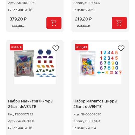
Артикул:
УК01 1/9
Артикул:
8071905
В наличии: 18
В наличии: 1
379,20
₽
219,20
₽
Первоначальная
Текущая
Первоначальная
Текущая
474,00
₽
274,00
₽
цена
цена:
цена
цена:
составляла
379,20 ₽.
составляла
219,20 ₽.
474,00 ₽.
274,00 ₽.
Акция
Акция
Набор магнитов Фигуры
Набор магнитов Цифры
24шт. deVENTE
26шт. deVENTE
Код:
ГБ00017292
Код:
ГЦ-00002690
Артикул:
8071904
Артикул:
8071903
В наличии: 16
В наличии: 4