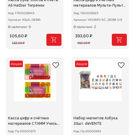
Касса букв, слогов и счёта
Касса цифр и счётных
А5 Hatber Тигрёнок
материалов Мульти-Пульти
Учим
Код:
ГЛ00028543
Код:
ГБ00019123
Артикул:
КБс5_08385
Артикул:
УК01МП/КС_19086 1/9
В наличии: 9
В наличии: 2
105,60
₽
393,60
₽
Первоначальная
Текущая
Первоначальная
Текущая
132,00
₽
492,00
₽
цена
цена:
цена
цена:
составляла
105,60 ₽.
составляла
393,60 ₽.
132,00 ₽.
492,00 ₽.
Акция
Акция
Касса цифр и счётных
Набор магнитов Азбука
материалов СТАММ Учись
33шт. deVENTE
считать
Код:
ГЦ-00000373
Код:
ГЦ-00003463