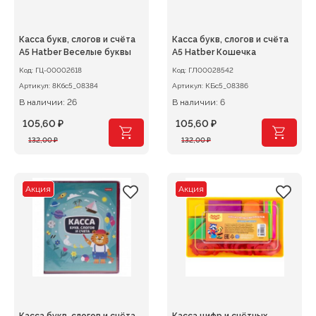
Касса букв, слогов и счёта
Касса букв, слогов и счёта
А5 Hatber Веселые буквы
А5 Hatber Кошечка
Код:
ГЦ-00002618
Код:
ГЛ00028542
Артикул:
8Кбс5_08384
Артикул:
КБс5_08386
В наличии: 26
В наличии: 6
105,60
₽
105,60
₽
Первоначальная
Текущая
Первоначальная
Текущая
132,00
₽
132,00
₽
цена
цена:
цена
цена:
составляла
105,60 ₽.
составляла
105,60 ₽.
132,00 ₽.
132,00 ₽.
Акция
Акция