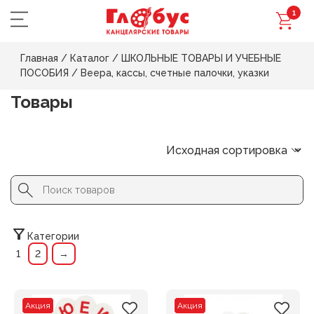
1
Главная
/
Каталог
/
ШКОЛЬНЫЕ ТОВАРЫ И УЧЕБНЫЕ
ПОСОБИЯ
/
Веера, кассы, счетные палочки, указки
Товары
Search Button
Search
for:
Категории
1
2
→
Акция
Акция