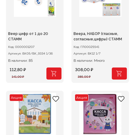
Веер цифр от 1 до 20
Веера, НАБОР (гласные,
СТАММ
согласные,цифры) СТАММ
Код:
0000001207
Код:
ГЛ00025541
Артикул:
ВК05/ВК_9334 1/36
Артикул:
ВК12 1/7
В наличии: 85
В наличии: Много
112,80
₽
308,00
₽
Первоначальная
Текущая
Первоначальная
Текущая
141,00
₽
385,00
₽
цена
цена:
цена
цена:
составляла
112,80 ₽.
составляла
308,00 ₽.
141,00 ₽.
385,00 ₽.
Акция
Акция