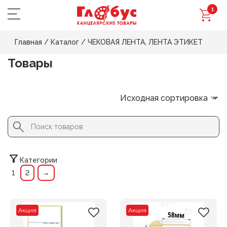
1
Главная
/
Каталог
/
ЧЕКОВАЯ ЛЕНТА, ЛЕНТА ЭТИКЕТ
Товары
Search Button
Search
for:
Категории
1
2
→
Акция
Акция