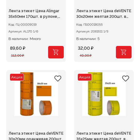
Лента этикет Цена Alingar
Лента этикет Цена deVENTE
35х50мм 170шт. в рулоне,
30х20мм желтая 200шт. в
ассорти НЕОН
рулоне
Код:
ГЦ-00009019
Код:
ГБ00018055
(желт,зелен,оранж,розов)
Артикул:
AL170 1/6
Артикул:
2061511 1/5
В наличии: Много
В наличии: 5
89,60
₽
32,00
₽
Первоначальная
Текущая
Первоначальная
Текущая
112,00
₽
40,00
₽
цена
цена:
цена
цена:
составляла
89,60 ₽.
составляла
32,00 ₽.
112,00 ₽.
40,00 ₽.
Акция
Акция
Лента этикет Цена deVENTE
Лента этикет Цена deVENTE
30х20мм оранжевая 200шт.
35х25мм желтая 200шт. в