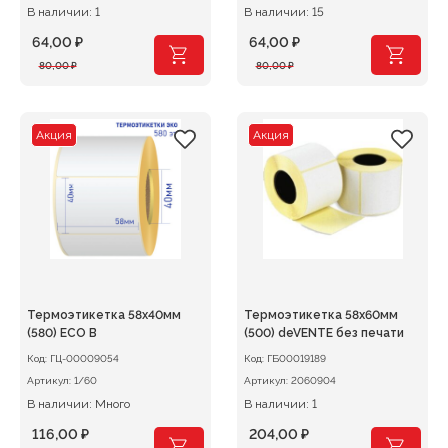
В наличии: 1
В наличии: 15
64,00
₽
64,00
₽
Первоначальная
Текущая
Первоначальная
Текущая
80,00
₽
80,00
₽
цена
цена:
цена
цена:
составляла
64,00 ₽.
составляла
64,00 ₽.
80,00 ₽.
80,00 ₽.
Акция
Акция
Термоэтикетка 58х40мм
Термоэтикетка 58х60мм
(580) ECO В
(500) deVENTE без печати
Код:
ГЦ-00009054
Код:
ГБ00019189
Артикул:
1/60
Артикул:
2060904
В наличии: Много
В наличии: 1
116,00
₽
204,00
₽