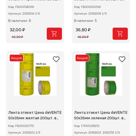
рулоне
Код:
ГБ00018056
Код:
ГБ00020056
Артикул:
2061514 1/5
Артикул:
2061506 1/5
В наличии: 6
В наличии: 5
32,00
₽
36,80
₽
Первоначальная
Текущая
Первоначальная
Текущая
40,00
₽
46,00
₽
цена
цена:
цена
цена:
составляла
32,00 ₽.
составляла
36,80 ₽.
40,00 ₽.
46,00 ₽.
Акция
Акция
Лента этикет Цена deVENTE
Лента этикет Цена deVENTE
50х35мм желтая 200шт. в
50х35мм зеленая 200шт. в
рулоне
рулоне
Код:
ГБ00020772
Код:
ГЛ00028211
Артикул:
2061501 1/5
Артикул:
2061502 ,2061715 1/5