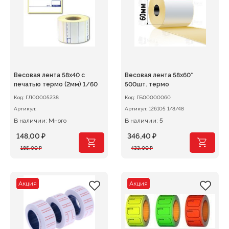
Весовая лента 58х40 с
Весовая лента 58х60*
печатью термо (2мм) 1/60
500шт. термо
Код:
ГЛ00005238
Код:
ГБ00000060
Артикул:
Артикул:
126105 1/8/48
В наличии: Много
В наличии: 5
148,00
₽
346,40
₽
Первоначальная
Текущая
Первоначальная
Текущая
185,00
₽
433,00
₽
цена
цена:
цена
цена:
составляла
148,00 ₽.
составляла
346,40 ₽.
185,00 ₽.
433,00 ₽.
Акция
Акция