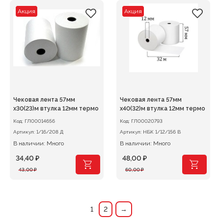
7,40 ₽.
32,00 ₽.
Акция
Акция
Чековая лента 57мм
Чековая лента 57мм
х30(23)м втулка 12мм термо
х40(32)м втулка 12мм термо
Код:
ГЛ00014656
Код:
ГЛ00020793
Артикул:
1/16/208 Д
Артикул:
НБК 1/12/156 В
В наличии: Много
В наличии: Много
34,40
₽
48,00
₽
Первоначальная
Текущая
Первоначальная
Текущая
43,00
₽
60,00
₽
цена
цена:
цена
цена:
составляла
34,40 ₽.
составляла
48,00 ₽.
43,00 ₽.
60,00 ₽.
1
2
→