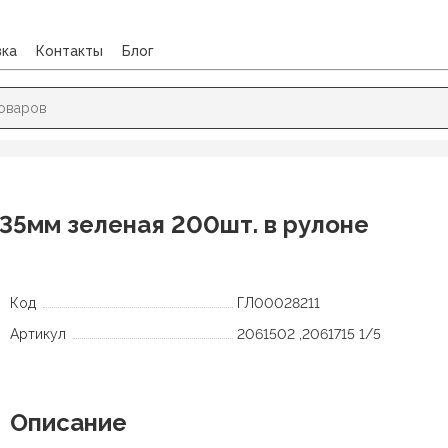
вка
Контакты
Блог
ента этикет
/
Лента этикет Цена deVENTE 50х35мм зеленая 2
35мм зеленая 200шт. в рулоне
Код
ГЛ00028211
Артикул
2061502 ,2061715 1/5
Описание