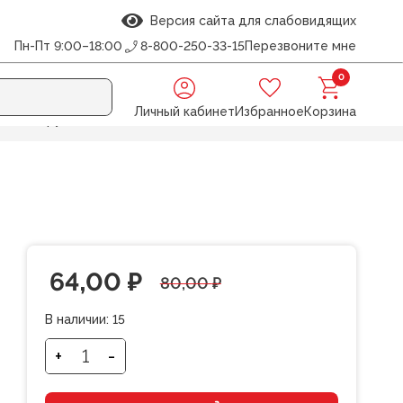
Версия сайта для слабовидящих
Пн-Пт 9:00–18:00
8-800-250-33-15
Перезвоните мне
0
Личный кабинет
Избранное
Корзина
00шт. в рулоне
Первоначальная
Текущая
64,00
₽
80,00
₽
цена
цена:
В наличии:
15
составляла
64,00 ₽.
+
-
Количество
товара
80,00 ₽.
Лента