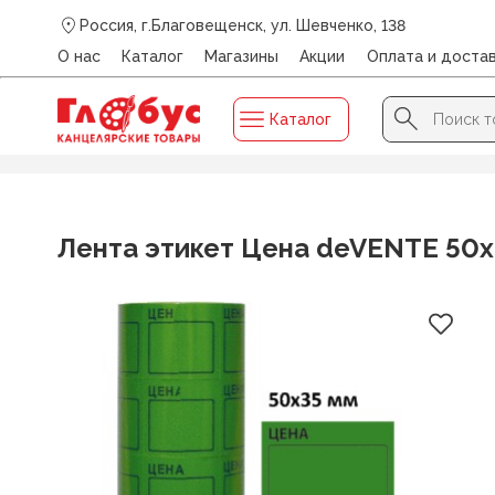
Россия, г.Благовещенск, ул. Шевченко, 138
О нас
Каталог
Магазины
Акции
Оплата и доста
Search Button
Search
Каталог
for:
Главная
/
Каталог
/
ЧЕКОВАЯ ЛЕНТА, ЛЕНТА ЭТИКЕТ
/
Л
Лента этикет Цена deVENTE 50х