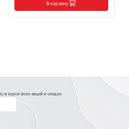
В корзину
этикет
Цена
Alternative:
deVENTE
50х35мм
зеленая
200шт.
в
рулоне
ь в курсе всех акций и скидок