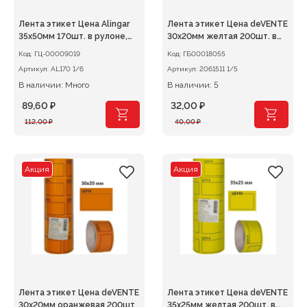
Лента этикет Цена Alingar
Лента этикет Цена deVENTE
35х50мм 170шт. в рулоне,
30х20мм желтая 200шт. в
ассорти НЕОН
рулоне
Код:
ГЦ-00009019
Код:
ГБ00018055
(желт,зелен,оранж,розов)
Артикул:
AL170 1/6
Артикул:
2061511 1/5
В наличии: Много
В наличии: 5
89,60
₽
32,00
₽
Первоначальная
Текущая
Первоначальная
Текущая
112,00
₽
40,00
₽
цена
цена:
цена
цена:
составляла
89,60 ₽.
составляла
32,00 ₽.
112,00 ₽.
40,00 ₽.
Акция
Акция
Лента этикет Цена deVENTE
Лента этикет Цена deVENTE
30х20мм оранжевая 200шт.
35х25мм желтая 200шт. в