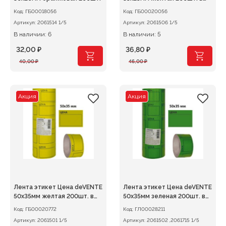
рулоне
Код:
ГБ00018056
Код:
ГБ00020056
Артикул:
2061514 1/5
Артикул:
2061506 1/5
В наличии: 6
В наличии: 5
32,00
₽
36,80
₽
Первоначальная
Текущая
Первоначальная
Текущая
40,00
₽
46,00
₽
цена
цена:
цена
цена:
составляла
32,00 ₽.
составляла
36,80 ₽.
40,00 ₽.
46,00 ₽.
Акция
Акция
Лента этикет Цена deVENTE
Лента этикет Цена deVENTE
50х35мм желтая 200шт. в
50х35мм зеленая 200шт. в
рулоне
рулоне
Код:
ГБ00020772
Код:
ГЛ00028211
Артикул:
2061501 1/5
Артикул:
2061502 ,2061715 1/5