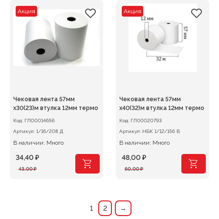
7,40 ₽.
32,00 ₽.
Акция
Акция
Чековая лента 57мм
Чековая лента 57мм
х30(23)м втулка 12мм термо
х40(32)м втулка 12мм термо
Код:
ГЛ00014656
Код:
ГЛ00020793
Артикул:
1/16/208 Д
Артикул:
НБК 1/12/156 В
В наличии: Много
В наличии: Много
34,40
₽
48,00
₽
Первоначальная
Текущая
Первоначальная
Текущая
43,00
₽
60,00
₽
цена
цена:
цена
цена:
составляла
34,40 ₽.
составляла
48,00 ₽.
43,00 ₽.
60,00 ₽.
1
2
→