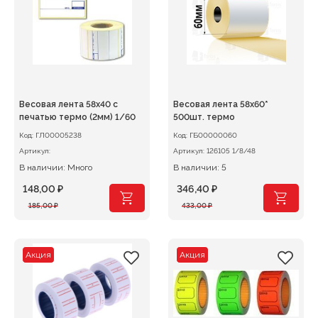
Весовая лента 58х40 с
Весовая лента 58х60*
печатью термо (2мм) 1/60
500шт. термо
Код:
ГЛ00005238
Код:
ГБ00000060
Артикул:
Артикул:
126105 1/8/48
В наличии: Много
В наличии: 5
148,00
₽
346,40
₽
Первоначальная
Текущая
Первоначальная
Текущая
185,00
₽
433,00
₽
цена
цена:
цена
цена:
составляла
148,00 ₽.
составляла
346,40 ₽.
185,00 ₽.
433,00 ₽.
Акция
Акция