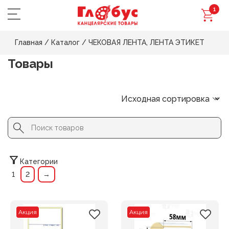
1
Главная
/
Каталог
/
ЧЕКОВАЯ ЛЕНТА, ЛЕНТА ЭТИКЕТ
Товары
Search Button
Search
for:
Категории
1
2
→
Акция
Акция