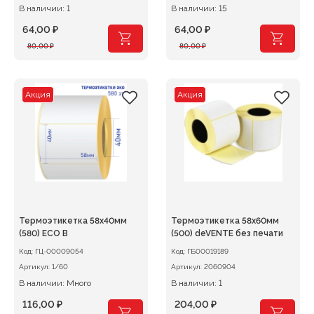
В наличии: 1
В наличии: 15
64,00
₽
64,00
₽
Первоначальная
Текущая
Первоначальная
Текущая
80,00
₽
80,00
₽
цена
цена:
цена
цена:
составляла
64,00 ₽.
составляла
64,00 ₽.
80,00 ₽.
80,00 ₽.
Акция
Акция
Термоэтикетка 58х40мм
Термоэтикетка 58х60мм
(580) ECO В
(500) deVENTE без печати
Код:
ГЦ-00009054
Код:
ГБ00019189
Артикул:
1/60
Артикул:
2060904
В наличии: Много
В наличии: 1
116,00
₽
204,00
₽