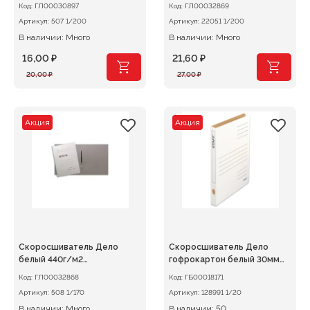
немелованный
LAMARK
Код:
ГЛ00030897
Код:
ГЛ00032869
Артикул:
507 1/200
Артикул:
22051 1/200
В наличии: Много
В наличии: Много
16,00
₽
21,60
₽
Первоначальная
Текущая
Первоначальная
Текущая
20,00
₽
27,00
₽
цена
цена:
цена
цена:
составляла
16,00 ₽.
составляла
21,60 ₽.
20,00 ₽.
27,00 ₽.
Акция
Акция
Скоросшиватель Дело
Скоросшиватель Дело
белый 440г/м2
гофрокартон белый 30мм
немелованный
STAFF
Код:
ГЛ00032868
Код:
ГБ00018171
Артикул:
508 1/170
Артикул:
128991 1/20
В наличии: Много
В наличии: 50