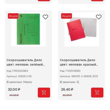
цена
цена:
цена
цена:
составляла
26,40 ₽.
составляла
32,00 ₽.
33,00 ₽.
40,00 ₽.
Акция
Акция
Скоросшиватель Дело
Скоросшиватель Дело
цвет. мелован. зелёный
цвет. мелован. красный
360г/м2
300г/м2
Код:
ГЛ00022863
Код:
ГЛ00019190
Артикул:
121519 1/25
Артикул:
195076, A-SD30R_3173
В наличии: Много
В наличии: 11
32,00
₽
26,40
₽
Первоначальная
Текущая
Первоначальная
Текущая
40,00
₽
33,00
₽
цена
цена:
цена
цена:
составляла
32,00 ₽.
составляла
26,40 ₽.