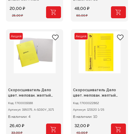
20,00
₽
48,00
₽
Первоначальная
Текущая
Первоначальная
Текущая
25,00
₽
60,00
₽
цена
цена:
цена
цена:
составляла
20,00 ₽.
составляла
48,00 ₽.
25,00 ₽.
60,00 ₽.
Акция
Акция
Скоросшиватель Дело
Скоросшиватель Дело
цвет. мелован. желтый
цвет. мелован. желтый
300г/м2
360г/м2
Код:
ГЛ00019188
Код:
ГЛ00022862
Артикул:
195075, A-SD30Y_3171
Артикул:
121520 1/25
В наличии: 4
В наличии: 10
26,40
₽
32,00
₽
Первоначальная
Текущая
Первоначальная
Текущая
33,00
₽
40,00
₽