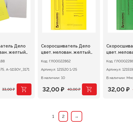
атель Дело
Скоросшиватель Дело
Скоросшива
ван. желтый
цвет. мелован. желтый
цвет. мелов
360г/м2
360г/м2
188
Код:
ГЛ00022862
Код:
ГЛ000228
75, A-SD30Y_3171
Артикул:
121520 1/25
Артикул:
В наличии: 10
В наличии: Мн
32,00
₽
32,00
₽
33,00
₽
40,00
₽
ачальная
я
Первоначальная
Текущая
Первона
Текущая
цена
цена:
цена
цена:
ляла
составляла
32,00 ₽.
составл
32,00 ₽.
1
2
→
40,00 ₽.
40,00 ₽.