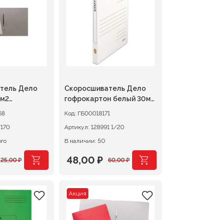
19,00 ₽.
тель Дело
Скоросшиватель Дело
/м2
гофрокартон белый 30мм
ный
STAFF
68
Код:
ГБ00018171
 1/170
Артикул:
128991 1/20
ого
В наличии: 50
48,00
₽
25,00
₽
60,00
₽
чальная
Первоначальная
Текущая
цена
цена:
Акция
яла
составляла
48,00 ₽.
60,00 ₽.