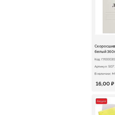
18,00 ₽.
Скоросшив
белый 360
немелова
Код:
ГЛ00030
Артикул:
В наличии: М
16,00
₽
Первон
Текуща
цена
цена:
Акция
состав
16,00 ₽.
20,00 ₽.