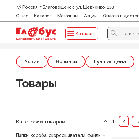
Россия, г.Благовещенск, ул. Шевченко, 138
О нас
Каталог
Магазины
Акции
Оплата и доста
Search Button
Search
Каталог
for:
Главная
/
Каталог
/
ПАПКИ, КОРОБА, СКОРОСШИВАТЕЛ
Акции
Новинки
Лучшая цена
Товары
Категории товаров
1
2
Папки, короба, скоросшиватели, файлы