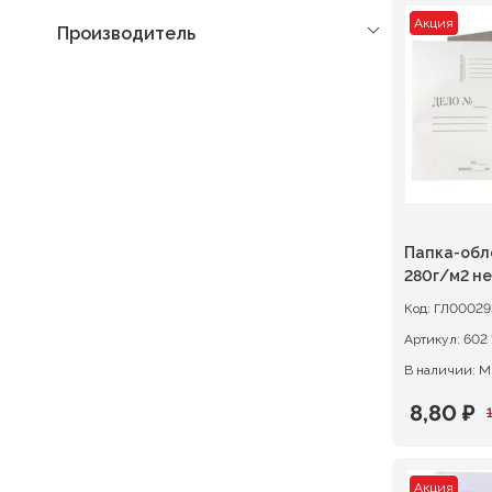
Акция
Производитель
Папка-обл
280г/м2 н
Код:
ГЛ00029
Артикул:
В наличии: М
8,80
₽
Первон
Текуща
цена
цена:
Акция