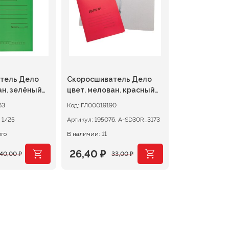
тель Дело
Скоросшиватель Дело
ан. зелёный
цвет. мелован. красный
300г/м2
63
Код:
ГЛ00019190
121519 1/25
Артикул:
195076, A-SD30R_3173
ого
В наличии: 11
26,40
₽
40,00
₽
33,00
₽
чальная
Первоначальная
Текущая
цена
цена:
яла
составляла
26,40 ₽.
33,00 ₽.