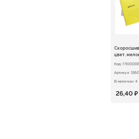
Скоросшив
цвет. мело
300г/м2
Код:
ГЛ00019
Артикул:
1950
В наличии: 4
26,40
₽
Первон
Текуща
цена
цена:
состав
26,40 ₽.
33,00 ₽.