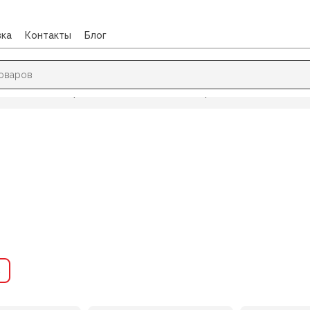
вка
Контакты
Блог
И, ФАЙЛЫ
/
Скоросшиватели и обложки картонные Дело
→