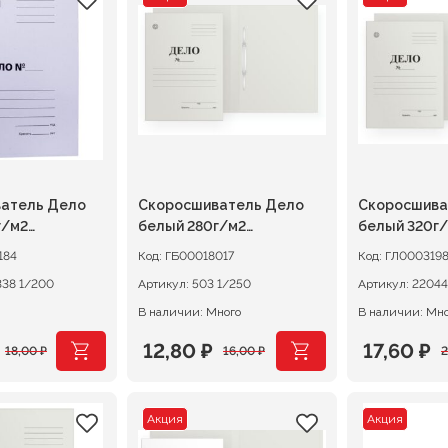
ляла
составляла
11,20 ₽.
составл
14,40 ₽.
14,00 ₽.
18,00 ₽.
атель Дело
Скоросшиватель Дело
Скоросшива
г/м2
белый 280г/м2
белый 320г
нный
немелованный_
мелованны
184
Код:
ГБ00018017
Код:
ГЛ000319
225338 1/200
Артикул:
503 1/250
Артикул:
В наличии: Много
В наличии: Мн
12,80
₽
17,60
₽
18,00
₽
16,00
₽
ачальная
я
Первоначальная
Текущая
Первона
Текущая
цена
цена:
цена
цена:
Акция
Акция
ляла
составляла
12,80 ₽.
составл
17,60 ₽.