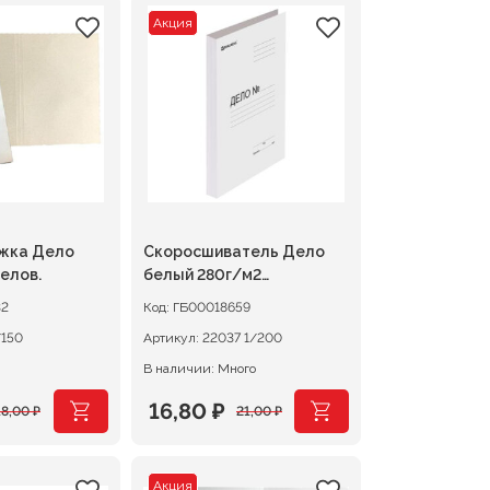
Акция
жка Дело
Скоросшиватель Дело
елов.
белый 280г/м2
мелованный
32
Код:
ГБ00018659
 1/150
Артикул:
22037 1/200
В наличии: Много
16,80
₽
18,00
₽
21,00
₽
чальная
Первоначальная
Текущая
цена
цена:
Акция