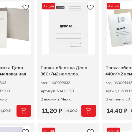
Акция
Акция
ожка Дело
Папка-обложка Дело
Папка-обло
емелованная
360г/м2 немелов.
440г/м2 нем
303
Код:
ГЛ00022932
Код:
ГБ000144
602 1/300
Артикул:
604 1/250
Артикул:
608
ного
В наличии: Много
В наличии: 50
11,20
₽
14,40
₽
11,00
₽
14,00
₽
ачальная
я
Первоначальная
Текущая
Первона
Текущая
цена
цена:
цена
цена:
Акция
Акция