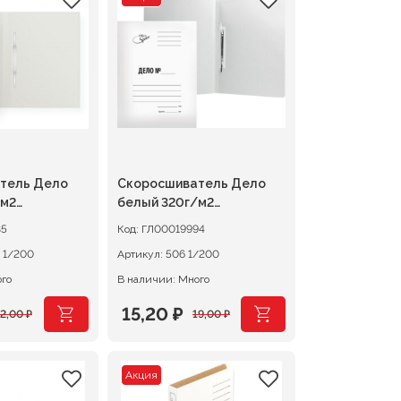
яла
составляла
16,80 ₽.
21,00 ₽.
тель Дело
Скоросшиватель Дело
/м2
белый 320г/м2
й
немелованный
85
Код:
ГЛ00019994
22044 1/200
Артикул:
506 1/200
ого
В наличии: Много
15,20
₽
22,00
₽
19,00
₽
чальная
Первоначальная
Текущая
цена
цена:
Акция
яла
составляла
15,20 ₽.