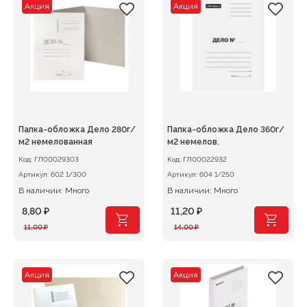
Акция
Акция
Папка-обложка Дело 280г/
Папка-обложка Дело 360г/
м2 немелованная
м2 немелов.
Код:
ГЛ00029303
Код:
ГЛ00022932
Артикул:
602 1/300
Артикул:
604 1/250
В наличии: Много
В наличии: Много
8,80
₽
11,20
₽
Первоначальная
Текущая
Первоначальная
Текущая
11,00
₽
14,00
₽
цена
цена:
цена
цена:
составляла
8,80 ₽.
составляла
11,20 ₽.
11,00 ₽.
14,00 ₽.
Акция
Акция