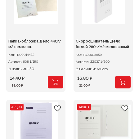
Папка-обложка Дело 440г/
Скоросшиватель Дело
м2 немелов.
белый 280г/м2 мелованный
Код:
ГБ00014432
Код:
ГБ00018659
Артикул:
608 1/150
Артикул:
22037 1/200
В наличии: 50
В наличии: Много
14,40
₽
16,80
₽
Первоначальная
Текущая
Первоначальная
Текущая
18,00
₽
21,00
₽
цена
цена:
цена
цена:
составляла
14,40 ₽.
составляла
16,80 ₽.
18,00 ₽.
21,00 ₽.
Акция
Акция