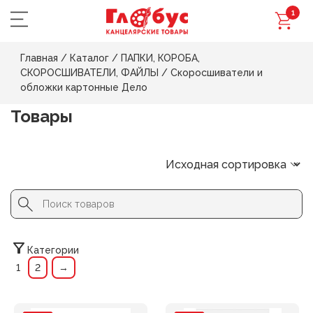
1
Главная
/
Каталог
/
ПАПКИ, КОРОБА,
СКОРОСШИВАТЕЛИ, ФАЙЛЫ
/
Скоросшиватели и
обложки картонные Дело
Товары
Search Button
Search
for:
Категории
1
2
→