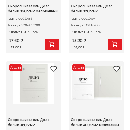
Скоросшиватель Дело
Скоросшиватель Дело
белый 320г/м2 мелованный
белый 320г/м2
немелованный
Код:
ГЛ00031985
Код:
ГЛ00019994
Артикул:
22044 1/200
Артикул:
506 1/200
В наличии: Много
В наличии: Много
17,60
₽
15,20
₽
Первоначальная
Текущая
Первоначальная
Текущая
22,00
₽
19,00
₽
цена
цена:
цена
цена:
составляла
17,60 ₽.
составляла
15,20 ₽.
22,00 ₽.
19,00 ₽.
Акция
Акция
Скоросшиватель Дело
Скоросшиватель Дело
белый 360г/м2
белый 400г/м2 мелованный