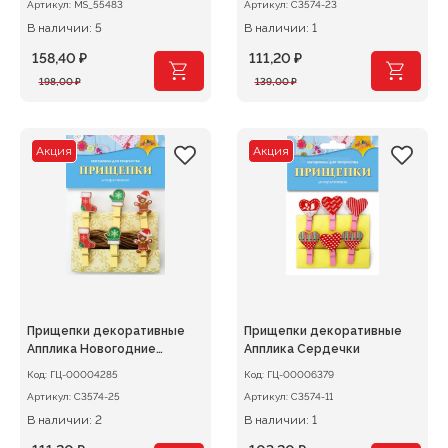
Артикул:
MS_55483
Артикул:
С3574-23
В наличии: 5
В наличии: 1
158,40
₽
111,20
₽
Первоначальная
Текущая
Первоначальная
Текущая
198,00
₽
139,00
₽
цена
цена:
цена
цена:
составляла
158,40 ₽.
составляла
111,20 ₽.
198,00 ₽.
139,00 ₽.
Акция
Акция
Прищепки декоративные
Прищепки декоративные
Апплика Новогодние
Апплика Сердечки
игрушки
Код:
ГЦ-00004285
Код:
ГЦ-00006379
Артикул:
С3574-25
Артикул:
С3574-11
В наличии: 2
В наличии: 1