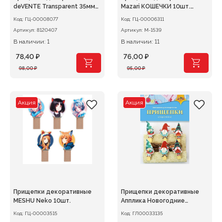
deVENTE Transparent 35мм
Mazari КОШЕЧКИ 10шт.
12шт. пластиковые,
деревянные
Код:
ГЦ-00008077
Код:
ГЦ-00006311
прозрачные
Артикул:
8120407
Артикул:
М-1539
В наличии: 1
В наличии: 11
78,40
₽
76,00
₽
Первоначальная
Текущая
Первоначальная
Текущая
98,00
₽
95,00
₽
цена
цена:
цена
цена:
составляла
78,40 ₽.
составляла
76,00 ₽.
98,00 ₽.
95,00 ₽.
Акция
Акция
Прищепки декоративные
Прищепки декоративные
MESHU Neko 10шт.
Апплика Новогодние
гномики
Код:
ГЦ-00003515
Код:
ГЛ00033135