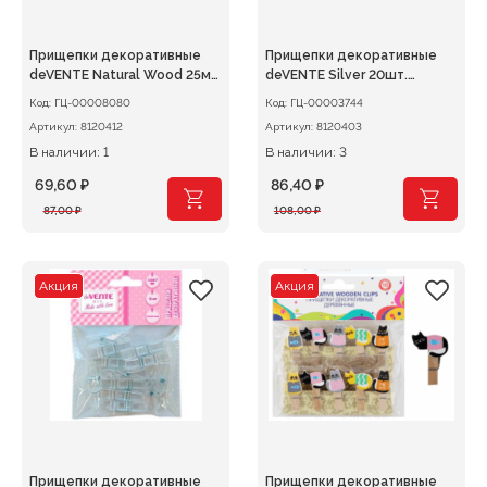
Прищепки декоративные
Прищепки декоративные
deVENTE Natural Wood 25мм
deVENTE Silver 20шт.
20шт. деревянные,
деревянные, серебристые
Код:
ГЦ-00008080
Код:
ГЦ-00003744
пастельные цвета
металлик
Артикул:
8120412
Артикул:
8120403
В наличии: 1
В наличии: 3
69,60
₽
86,40
₽
Первоначальная
Текущая
Первоначальная
Текущая
87,00
₽
108,00
₽
цена
цена:
цена
цена:
составляла
69,60 ₽.
составляла
86,40 ₽.
87,00 ₽.
108,00 ₽.
Акция
Акция
Прищепки декоративные
Прищепки декоративные