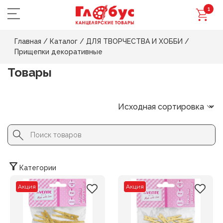
1
Главная
/
Каталог
/
ДЛЯ ТВОРЧЕСТВА И ХОББИ
/
Прищепки декоративные
Товары
Search Button
Search
for:
Категории
Акция
Акция