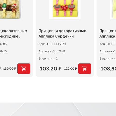
декоративные
Прищепки декоративные
Прищепк
овогодние
Апплика Сердечки
Апплика 
4285
Код:
ГЦ-00006379
Код:
ГЦ-00
74-25
Артикул:
С3574-11
Артикул:
С
В наличии: 1
В наличии:
₽
103,20
₽
108,
139,00
₽
129,00
₽
ачальная
я
Первоначальная
Текущая
Перво
Текущ
цена
цена:
цена
цена:
ляла
.
составляла
103,20 ₽.
соста
108,80
.
129,00 ₽.
136,00