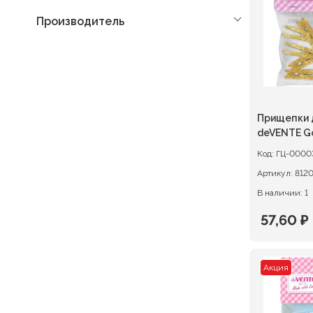
Производитель
Прищепки 
deVENTE Go
деревянны
Код:
ГЦ-0000
металлик
Артикул:
812
В наличии: 1
57,60
₽
Первон
Текуща
цена
цена:
Акция
состав
57,60 ₽.
72,00 ₽.