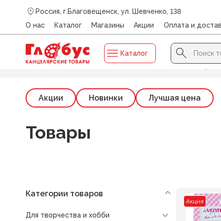
Россия, г.Благовещенск, ул. Шевченко, 138
О нас
Каталог
Магазины
Акции
Оплата и доста
Search Button
Search
Каталог
for:
Главная
/
Каталог
/
ДЛЯ ТВОРЧЕСТВА И ХОББИ
/
Прищ
Акции
Новинки
Лучшая цена
Товары
Категории товаров
Акция
Для творчества и хобби