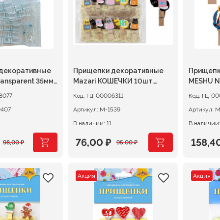
декоративные
Прищепки декоративные
Прищепк
ansparent 35мм
Mazari КОШЕЧКИ 10шт.
MESHU N
тиковые,
деревянные
8077
Код:
ГЦ-00006311
Код:
ГЦ-00
ые
0407
Артикул:
М-1539
Артикул:
M
В наличии: 11
В наличии:
76,00
₽
158,4
98,00
₽
95,00
₽
ачальная
я
Первоначальная
Текущая
Перво
Текущ
цена
цена:
цена
цена:
Акция
Акция
ляла
составляла
76,00 ₽.
соста
158,40
95,00 ₽.
198,00