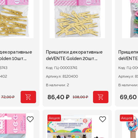
декоративные
Прищепки декоративные
Прищепк
lden 10шт.
deVENTE Golden 20шт.
deVENTE
е, золотистые
деревянные, золотистые
20шт. д
3743
Код:
ГЦ-00003741
Код:
ГЦ-00
металлик
пастель
0402
Артикул:
8120400
Артикул:
8
В наличии: 2
В наличии:
86,40
₽
69,6
72,00
₽
108,00
₽
ачальная
я
Первоначальная
Текущая
Перво
Текущ
цена
цена:
цена
цена:
Акция
Акция
ляла
составляла
86,40 ₽.
соста
69,60 
108,00 ₽.
87,00 