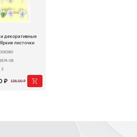
и декоративные
Яркие листочки
006380
3574-08
 3
80
₽
136,00
₽
начальная
ая
вляла
 ₽.
 ₽.