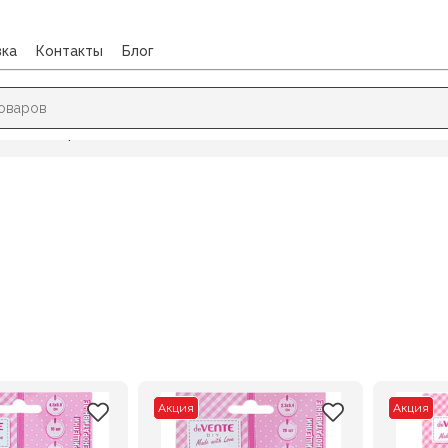
вка
Контакты
Блог
епки декоративные
Акция
Акция