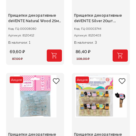
Прищепки декоративные
Прищепки декоративные
deVENTE Natural Wood 25мм
deVENTE Silver 20шт.
20шт. деревянные,
деревянные, серебристые
Код:
ГЦ-00008080
Код:
ГЦ-00003744
пастельные цвета
металлик
Артикул:
8120412
Артикул:
8120403
В наличии: 1
В наличии: 3
69,60
₽
86,40
₽
Первоначальная
Текущая
Первоначальная
Текущая
87,00
₽
108,00
₽
цена
цена:
цена
цена:
составляла
69,60 ₽.
составляла
86,40 ₽.
87,00 ₽.
108,00 ₽.
Акция
Акция
Прищепки декоративные
Прищепки декоративные