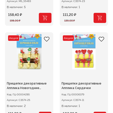
Артикул:
MS_55483
Артикул:
С3574-23
В наличии: 5
В наличии: 1
158,40
₽
111,20
₽
Первоначальная
Текущая
Первоначальная
Текущая
198,00
₽
139,00
₽
цена
цена:
цена
цена:
составляла
158,40 ₽.
составляла
111,20 ₽.
198,00 ₽.
139,00 ₽.
Акция
Акция
Прищепки декоративные
Прищепки декоративные
Апплика Новогодние
Апплика Сердечки
игрушки
Код:
ГЦ-00004285
Код:
ГЦ-00006379
Артикул:
С3574-25
Артикул:
С3574-11
В наличии: 2
В наличии: 1