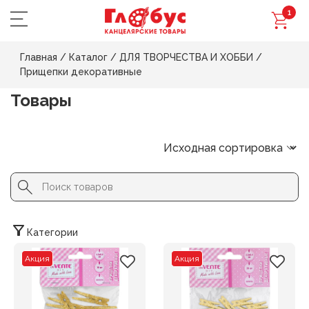
1
Главная
/
Каталог
/
ДЛЯ ТВОРЧЕСТВА И ХОББИ
/
Прищепки декоративные
Товары
Search Button
Search
for:
Категории
Акция
Акция