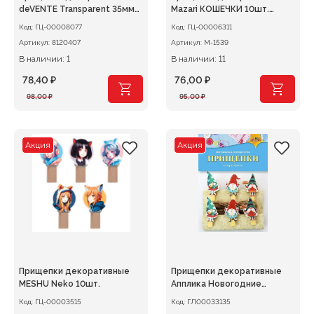
deVENTE Transparent 35мм
Mazari КОШЕЧКИ 10шт.
12шт. пластиковые,
деревянные
Код:
ГЦ-00008077
Код:
ГЦ-00006311
прозрачные
Артикул:
8120407
Артикул:
М-1539
В наличии: 1
В наличии: 11
78,40
₽
76,00
₽
Первоначальная
Текущая
Первоначальная
Текущая
98,00
₽
95,00
₽
цена
цена:
цена
цена:
составляла
78,40 ₽.
составляла
76,00 ₽.
98,00 ₽.
95,00 ₽.
Акция
Акция
Прищепки декоративные
Прищепки декоративные
MESHU Neko 10шт.
Апплика Новогодние
гномики
Код:
ГЦ-00003515
Код:
ГЛ00033135