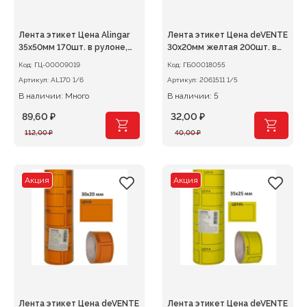
Лента этикет Цена Alingar
Лента этикет Цена deVENTE
35х50мм 170шт. в рулоне,
30х20мм желтая 200шт. в
ассорти НЕОН
рулоне
Код:
ГЦ-00009019
Код:
ГБ00018055
(желт,зелен,оранж,розов)
Артикул:
AL170 1/6
Артикул:
2061511 1/5
В наличии: Много
В наличии: 5
89,60
₽
32,00
₽
Первоначальная
Текущая
Первоначальная
Текущая
112,00
₽
40,00
₽
цена
цена:
цена
цена:
составляла
89,60 ₽.
составляла
32,00 ₽.
112,00 ₽.
40,00 ₽.
Акция
Акция
Лента этикет Цена deVENTE
Лента этикет Цена deVENTE