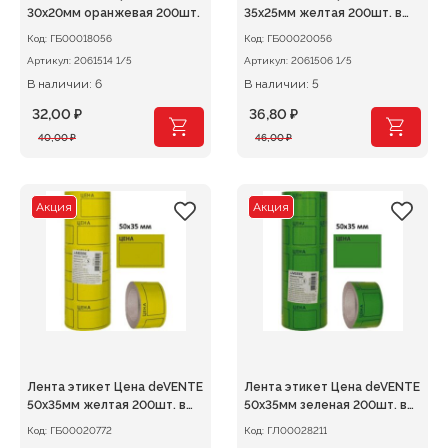
30х20мм оранжевая 200шт.
35х25мм желтая 200шт. в
рулоне
Код:
ГБ00018056
Код:
ГБ00020056
Артикул:
2061514 1/5
Артикул:
2061506 1/5
В наличии: 6
В наличии: 5
32,00
₽
36,80
₽
Первоначальная
Текущая
Первоначальная
Текущая
40,00
₽
46,00
₽
цена
цена:
цена
цена:
составляла
32,00 ₽.
составляла
36,80 ₽.
40,00 ₽.
46,00 ₽.
Акция
Акция
Лента этикет Цена deVENTE
Лента этикет Цена deVENTE
50х35мм желтая 200шт. в
50х35мм зеленая 200шт. в
рулоне
рулоне
Код:
ГБ00020772
Код:
ГЛ00028211