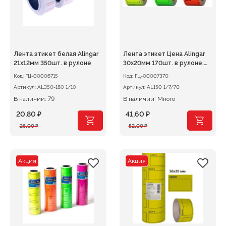
Лента этикет белая Alingar
Лента этикет Цена Alingar
21х12мм 350шт. в рулоне
30х20мм 170шт. в рулоне,
ассорти НЕОН
Код:
ГЦ-00006715
Код:
ГЦ-00007370
(желт,зелен,оранж)
Артикул:
AL350-180 1/10
Артикул:
AL150 1/7/70
В наличии: 79
В наличии: Много
20,80
₽
41,60
₽
Первоначальная
Текущая
Первоначальная
Текущая
26,00
₽
52,00
₽
цена
цена:
цена
цена:
составляла
20,80 ₽.
составляла
41,60 ₽.
26,00 ₽.
52,00 ₽.
Акция
Акция