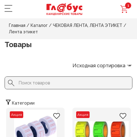
1
Главная
/
Каталог
/
ЧЕКОВАЯ ЛЕНТА, ЛЕНТА ЭТИКЕТ
/
Лента этикет
Товары
Search Button
Search
for:
Категории
Акция
Акция