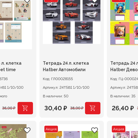
ляла
составляла
36,00 ₽.
составл
30,40 ₽.
45,00 ₽.
38,00 ₽.
 л. клетка
Тетрадь 24 л. клетка
Тетрадь 24 л
et time
Hatber Автомобили
Hatber Дево
8736
Код:
ГЛ00028155
Код:
ГЦ-00002
24Т5тВ1 1/10/100
Артикул:
24Т5В1 1/10/100
Артикул:
ного
В наличии: 50
В наличии: 35
30,40
₽
26,40
₽
36,00
₽
38,00
₽
ачальная
я
Первоначальная
Текущая
Первона
Текущая
цена
цена:
цена
цена:
Акция
Акция
ляла
составляла
30,40 ₽.
составл
26,40 ₽.