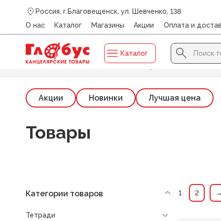
Россия, г.Благовещенск, ул. Шевченко, 138
О нас
Каталог
Магазины
Акции
Оплата и доста
Search Button
Search
Каталог
for:
Главная
/
Каталог
/
ТЕТРАДИ
/
Тетради 24л.
Акции
Новинки
Лучшая цена
Товары
Категории товаров
1
2
Тетради