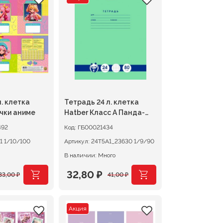
яла
составляла
28,80 ₽.
36,00 ₽.
. клетка
Тетрадь 24 л. клетка
чки аниме
Hatber Класс А Панда-
Тетрадь
492
Код:
ГБ00021434
24Т5В1 1/10/100
Артикул:
24Т5А1_23630 1/9/90
В наличии: Много
32,80
₽
33,00
₽
41,00
₽
чальная
Первоначальная
Текущая
цена
цена:
Акция
яла
составляла
32,80 ₽.