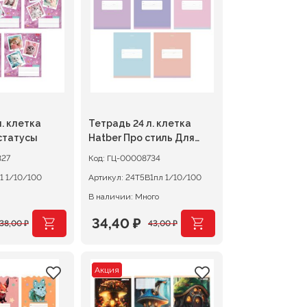
41,00 ₽.
. клетка
Тетрадь 24 л. клетка
статусы
Hatber Про стиль Для
девочек, пластиковая
327
Код:
ГЦ-00008734
обложка
24Т5В1 1/10/100
Артикул:
24Т5В1пл 1/10/100
В наличии: Много
34,40
₽
38,00
₽
43,00
₽
чальная
Первоначальная
Текущая
цена
цена:
Акция
яла
составляла
34,40 ₽.
43,00 ₽.