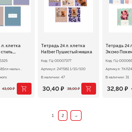
 л. клетка
Тетрадь 24 л. клетка
Тетрадь 24 л
 стиль,
Hatber Пушистый мишка
Эксмо Поке
ая обложка
6325
Код:
ГЦ-00007377
Код:
ГЦ-00006
пл мальч
Артикул:
24Т5В1 1/10/100
Артикул:
ного
В наличии: 47
В наличии: 31
30,40
₽
32,80
₽
43,00
₽
38,00
₽
ачальная
я
Первоначальная
Текущая
Первона
Текущая
цена
цена:
цена
цена:
ляла
составляла
30,40 ₽.
составл
32,80 ₽.
1
2
→
38,00 ₽.
41,00 ₽.