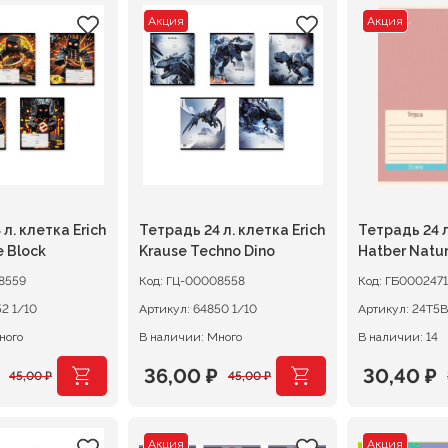
Акция
Акция
л. клетка Erich
Тетрадь 24 л. клетка Erich
Тетрадь 24 л
e Block
Krause Techno Dino
Hatber Natu
8559
Код:
ГЦ-00008558
Код:
ГБ0002471
64852 1/10
Артикул:
64850 1/10
Артикул:
ного
В наличии: Много
В наличии: 14
36,00
₽
30,40
₽
45,00
₽
45,00
₽
ачальная
я
Первоначальная
Текущая
Первона
Текущая
цена
цена:
цена
цена:
Акция
Акция