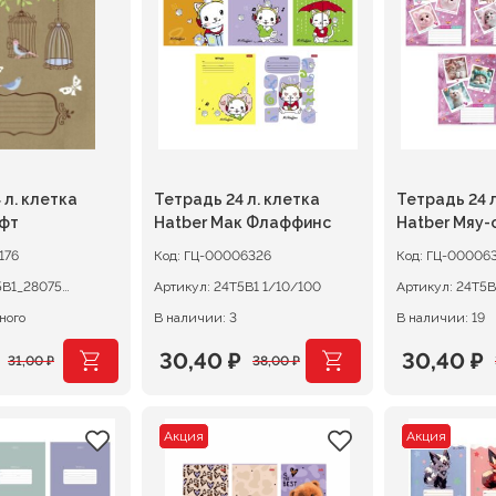
38,00 ₽.
33,00 ₽.
 л. клетка
Тетрадь 24 л. клетка
Тетрадь 24 л
афт
Hatber Мак Флаффинс
Hatber Мяу-
176
Код:
ГЦ-00006326
Код:
ГЦ-00006
5В1_28075
Артикул:
24Т5В1 1/10/100
Артикул:
ного
В наличии: 3
В наличии: 19
30,40
₽
30,40
₽
31,00
₽
38,00
₽
ачальная
я
Первоначальная
Текущая
Первона
Текущая
цена
цена:
цена
цена:
Акция
Акция
ляла
составляла
30,40 ₽.
составл
30,40 ₽.
38,00 ₽.
38,00 ₽.