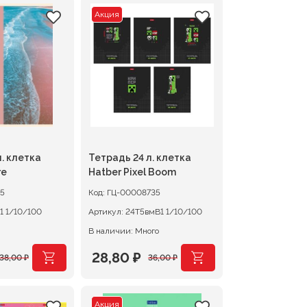
Акция
. клетка
Тетрадь 24 л. клетка
re
Hatber Pixel Boom
5
Код:
ГЦ-00008735
24Т5В1 1/10/100
Артикул:
24Т5вмВ1 1/10/100
В наличии: Много
28,80
₽
38,00
₽
36,00
₽
чальная
Первоначальная
Текущая
цена
цена:
Акция