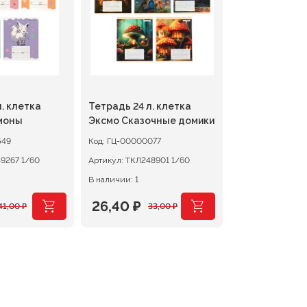
. клетка
Тетрадь 24 л. клетка
моны
Эксмо Сказочные домики
549
Код:
ГЦ-00000077
ТКЛ249267 1/60
Артикул:
ТКЛ248901 1/60
В наличии: 1
26,40
₽
41,00
₽
33,00
₽
чальная
Первоначальная
Текущая
цена
цена:
яла
составляла
26,40 ₽.
33,00 ₽.