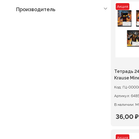
Акция
Производитель
Тетрадь 24 
Krause Min
Код:
ГЦ-0000
Артикул:
В наличии: М
36,00
₽
Первон
Текуща
цена
цена:
Акция