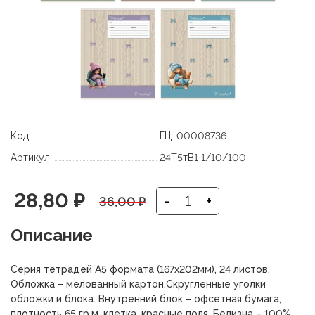
Код
ГЦ-00008736
Артикул
24Т5тВ1 1/10/100
Первоначальная
Текущая
28,80
₽
-
+
36,00
₽
цена
цена:
Описание
составляла
28,80 ₽.
Серия тетрадей А5 формата (167х202мм), 24 листов.
36,00 ₽.
Обложка – мелованный картон.Скругленные уголки
обложки и блока. Внутренний блок – офсетная бумага,
плотность 65 гр.м, клетка, красные поля. Белизна – 100%