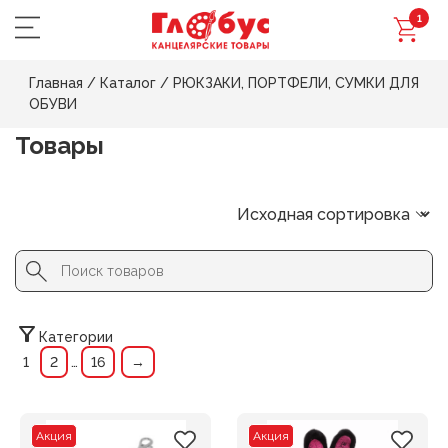
1
Главная
/
Каталог
/
РЮКЗАКИ, ПОРТФЕЛИ, СУМКИ ДЛЯ
ОБУВИ
Товары
Search Button
Search
for:
Категории
1
2
…
16
→
Акция
Акция