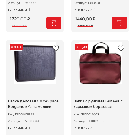
Артикул:
1040200
Артикул:
1040501
В наличии: 1
В наличии: 1
1720,00
₽
1440,00
₽
Первоначальная
Текущая
Первоначальная
Текущая
2150,00
₽
1800,00
₽
цена
цена:
цена
цена:
составляла
1720,00 ₽.
составляла
1440,00 ₽.
2150,00 ₽.
1800,00 ₽.
Акция
Акция
Папка деловая OfficeSpace
Папка с ручками LAMARK с
Bergamo к/з на молнии
карманом бордовая
Код:
ГБ00009578
Код:
ГБ00012603
Артикул:
ПА_КЗ_664
Артикул:
DC0019-BR
В наличии: 1
В наличии: 1