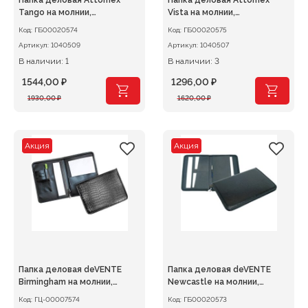
Папка деловая Attomex
Папка деловая Attomex
Tango на молнии,
Vista на молнии,
искусственная кожа
искусственная кожа, черная
Код:
ГБ00020574
Код:
ГБ00020575
Артикул:
1040509
Артикул:
1040507
В наличии: 1
В наличии: 3
1544,00
₽
1296,00
₽
Первоначальная
Текущая
Первоначальная
Текущая
1930,00
₽
1620,00
₽
цена
цена:
цена
цена:
составляла
1544,00 ₽.
составляла
1296,00 ₽.
1930,00 ₽.
1620,00 ₽.
Акция
Акция
Папка деловая deVENTE
Папка деловая deVENTE
Birmingham на молнии,
Newcastle на молнии,
искусственная кожа под
искусственная кожа, черная
Код:
ГЦ-00007574
Код:
ГБ00020573
крокодила, черная