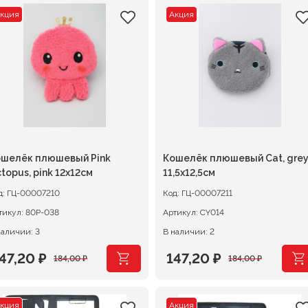
кция
Акция
шелёк плюшевый Pink
Кошелёк плюшевый Сat, gre
topus, pink 12х12см
11,5х12,5см
д:
ГЦ-00007210
Код:
ГЦ-00007211
тикул:
80P-038
Артикул:
CY014
наличии: 3
В наличии: 2
47,20
₽
147,20
₽
184,00
₽
184,00
₽
ервоначальная
екущая
Первоначальная
Текущая
ена
ена:
цена
цена:
кция
Акция