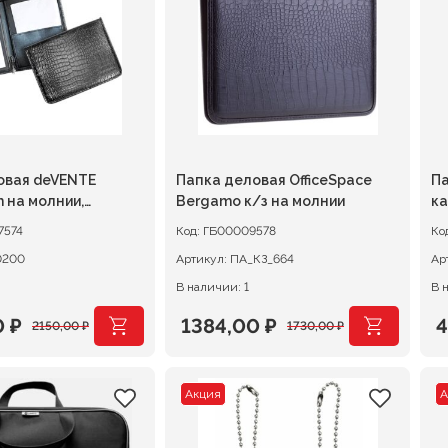
.
119,00 ₽.
1
овая deVENTE
Папка деловая OfficeSpace
Па
 на молнии,
Bergamo к/з на молнии
к
нная кожа под
7574
Код:
ГБ00009578
Ко
, черная
0200
Артикул:
ПА_КЗ_664
Ар
В наличии: 1
В 
0
₽
1384,00
₽
2150,00
₽
1730,00
₽
ачальная
я
Первоначальная
Текущая
П
Т
цена
цена:
ц
ц
Акция
А
ляла
 ₽.
составляла
1384,00 ₽.
с
4
 ₽.
1730,00 ₽.
5