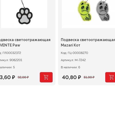
одвеска светоотражающая
Подвеска светоотражающа
eVENTE Paw
Mazari Кот
д:
ГЛ00032372
Код:
ГЦ-00008270
тикул:
9082201
Артикул:
М-7242
наличии: 5
В наличии: 6
3,60
₽
40,80
₽
92,00
₽
51,00
₽
ервоначальная
екущая
Первоначальная
Текущая
ена
ена:
цена
цена:
оставляла
3,60 ₽.
составляла
40,80 ₽.
2,00 ₽.
51,00 ₽.