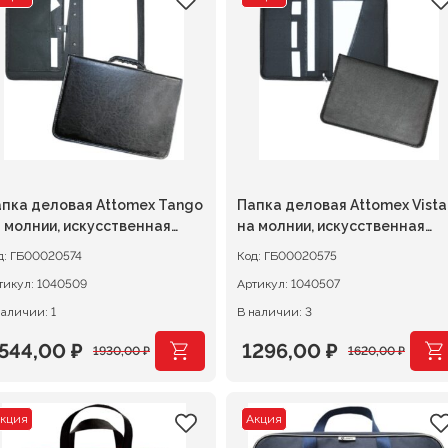
оставляла
47,20 ₽.
составляла
147,20 ₽.
84,00 ₽.
184,00 ₽.
пка деловая Attomex Tango
Папка деловая Attomex Vista
 молнии, искусственная
на молнии, искусственная
ожа
кожа, черная
д:
ГБ00020574
Код:
ГБ00020575
тикул:
1040509
Артикул:
1040507
наличии: 1
В наличии: 3
544,00
₽
1296,00
₽
1930,00
₽
1620,00
₽
ервоначальная
екущая
Первоначальная
Текущая
ена
ена:
цена
цена:
кция
Акция
оставляла
544,00 ₽.
составляла
1296,00 ₽.