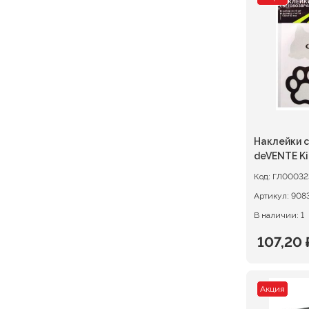
состав
112,00 ₽
140,00 ₽
Наклейки 
deVENTE Ki
Код:
ГЛ00032
Артикул:
908
В наличии: 1
107,20
Первон
Текуща
цена
цена:
Акция
состав
107,20 ₽