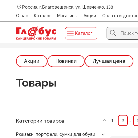
Россия, г.Благовещенск, ул. Шевченко, 138
О нас
Каталог
Магазины
Акции
Оплата и доста
Search Button
Search
Каталог
for:
Главная
/
Каталог
/
РЮКЗАКИ, ПОРТФЕЛИ, СУМКИ ДЛЯ
Акции
Новинки
Лучшая цена
Товары
Категории товаров
1
2
…
Рюкзаки, портфели, сумки для обуви