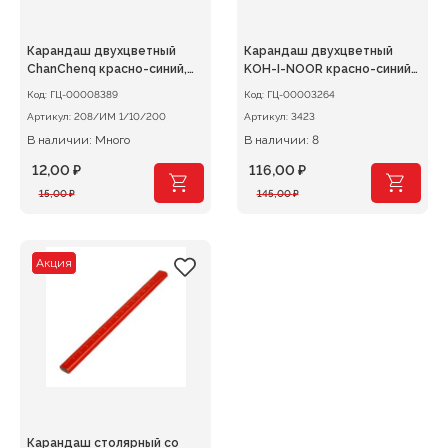
Карандаш двухцветный
Карандаш двухцветный
ChanChenq красно-синий,
KOH-I-NOOR красно-синий
круглый корпус
утолщенный 1шт.
Код:
ГЦ-00008389
Код:
ГЦ-00003264
Артикул:
208/ИМ 1/10/200
Артикул:
3423
В наличии: Много
В наличии: 8
12,00
₽
116,00
₽
Первоначальная
Текущая
Первоначальная
Текущая
15,00
₽
145,00
₽
цена
цена:
цена
цена:
составляла
12,00 ₽.
составляла
116,00 ₽.
15,00 ₽.
145,00 ₽.
Акция
Карандаш столярный со