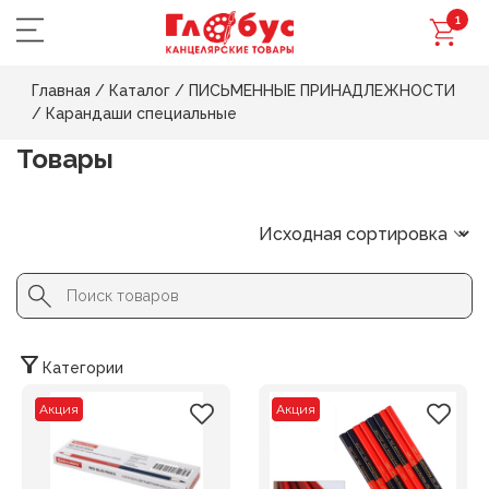
1
Главная
/
Каталог
/
ПИСЬМЕННЫЕ ПРИНАДЛЕЖНОСТИ
/
Карандаши специальные
Товары
Search Button
Search
for:
Категории
Акция
Акция