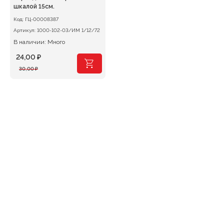
шкалой 15см.
Код:
ГЦ-00008387
Артикул:
1000-102-03/ИМ 1/12/72
В наличии: Много
24,00
₽
Первоначальная
Текущая
30,00
₽
цена
цена:
составляла
24,00 ₽.
30,00 ₽.