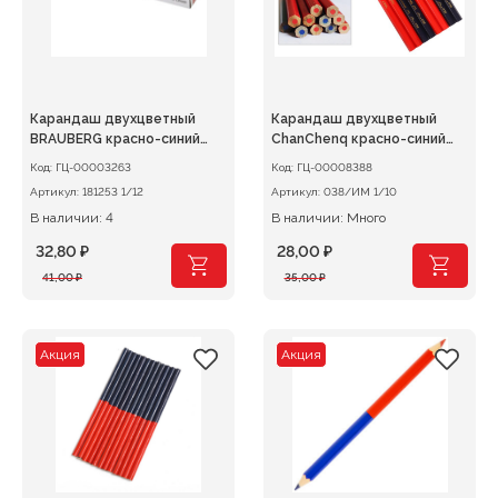
Карандаш двухцветный
Карандаш двухцветный
BRAUBERG красно-синий
ChanChenq красно-синий
1шт.
утолщенный,
Код:
ГЦ-00003263
Код:
ГЦ-00008388
шестиугольный корпус
Артикул:
181253 1/12
Артикул:
038/ИМ 1/10
В наличии: 4
В наличии: Много
32,80
₽
28,00
₽
Первоначальная
Текущая
Первоначальная
Текущая
41,00
₽
35,00
₽
цена
цена:
цена
цена:
составляла
32,80 ₽.
составляла
28,00 ₽.
41,00 ₽.
35,00 ₽.
Акция
Акция