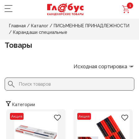
1
Главная
/
Каталог
/
ПИСЬМЕННЫЕ ПРИНАДЛЕЖНОСТИ
/
Карандаши специальные
Товары
Search Button
Search
for:
Категории
Акция
Акция