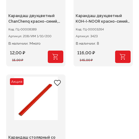
Карандаш двухцветный
Карандаш двухцветный
ChanChenq красно-синий,
KOH-I-NOOR красно-синий
круглый корпус
утолщенный 1шт.
Код:
ГЦ-00008389
Код:
ГЦ-00003264
Артикул:
208/ИМ 1/10/200
Артикул:
3423
В наличии: Много
В наличии: 8
12,00
₽
116,00
₽
Первоначальная
Текущая
Первоначальная
Текущая
15,00
₽
145,00
₽
цена
цена:
цена
цена:
составляла
12,00 ₽.
составляла
116,00 ₽.
15,00 ₽.
145,00 ₽.
Акция
Карандаш столярный со