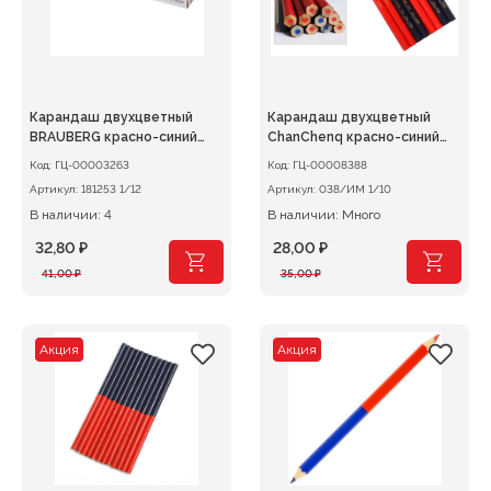
Карандаш двухцветный
Карандаш двухцветный
BRAUBERG красно-синий
ChanChenq красно-синий
1шт.
утолщенный,
Код:
ГЦ-00003263
Код:
ГЦ-00008388
шестиугольный корпус
Артикул:
181253 1/12
Артикул:
038/ИМ 1/10
В наличии: 4
В наличии: Много
32,80
₽
28,00
₽
Первоначальная
Текущая
Первоначальная
Текущая
41,00
₽
35,00
₽
цена
цена:
цена
цена:
составляла
32,80 ₽.
составляла
28,00 ₽.
41,00 ₽.
35,00 ₽.
Акция
Акция