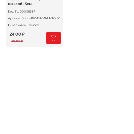
шкалой 15см.
Код:
ГЦ-00008387
Артикул:
1000-102-03/ИМ 1/12/72
В наличии: Много
24,00
₽
Первоначальная
Текущая
30,00
₽
цена
цена:
составляла
24,00 ₽.
30,00 ₽.