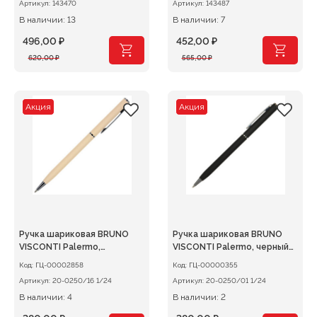
Артикул:
143470
Артикул:
143487
В наличии: 13
В наличии: 7
496,00
₽
452,00
₽
Первоначальная
Текущая
Первоначальная
Текущая
620,00
₽
565,00
₽
цена
цена:
цена
цена:
составляла
496,00 ₽.
составляла
452,00 ₽.
620,00 ₽.
565,00 ₽.
Акция
Акция
Ручка шариковая BRUNO
Ручка шариковая BRUNO
VISCONTI Palermo,
VISCONTI Palermo, черный
пудровый металлический
металлический корпус,
Код:
ГЦ-00002858
Код:
ГЦ-00000355
корпус, 0,7 мм, синяя
синяя 0,7мм
Артикул:
20-0250/16 1/24
Артикул:
20-0250/01 1/24
В наличии: 4
В наличии: 2