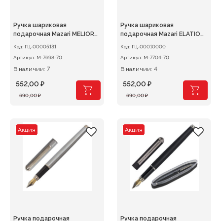
Ручка шариковая
Ручка шариковая
подарочная Mazari MELIOR
подарочная Mazari ELATIO
G, 0,7мм синяя
BRG, 0,7мм синяя
Код:
ГЦ-00005131
Код:
ГЦ-00010000
Артикул:
М-7698-70
Артикул:
M-7704-70
В наличии: 7
В наличии: 4
552,00
₽
552,00
₽
Первоначальная
Текущая
Первоначальная
Текущая
690,00
₽
690,00
₽
цена
цена:
цена
цена:
составляла
552,00 ₽.
составляла
552,00 ₽.
690,00 ₽.
690,00 ₽.
Акция
Акция
Ручка подарочная
Ручка подарочная