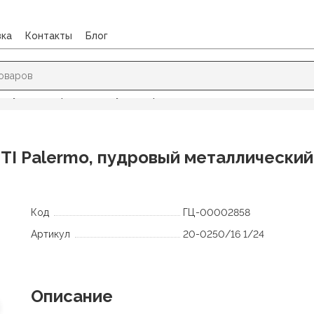
вка
Контакты
Блог
/
Ручки подарочные
/
Ручка шариковая BRUNO VISCONTI Palermo
 Palermo, пудровый металлический к
Код
ГЦ-00002858
Артикул
20-0250/16 1/24
Описание