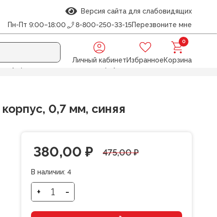
Версия сайта для слабовидящих
Пн-Пт 9:00–18:00
8-800-250-33-15
Перезвоните мне
0
Личный кабинет
Избранное
Корзина
, пудровый металлический корпус, 0,7 мм, синяя
орпус, 0,7 мм, синяя
Первоначальная
Текущая
380,00
₽
475,00
₽
цена
цена:
В наличии:
4
составляла
380,00 ₽.
+
-
Количество
товара
475,00 ₽.
Ручка