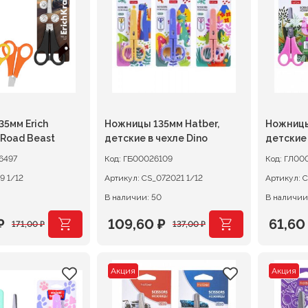
.
103,00 ₽.
103,00
5мм Erich
Ножницы 135мм Hatber,
Ножницы
 Road Beast
детские в чехле Dino
детские
6497
Код:
ГБ00026109
Код:
ГЛ00
63159 1/12
Артикул:
CS_072021 1/12
Артикул:
В наличии: 50
В наличии
₽
109,60
₽
61,6
171,00
₽
137,00
₽
ачальная
я
Первоначальная
Текущая
Перво
Текущ
цена
цена:
цена
цена:
Акция
Акция
ляла
.
составляла
109,60 ₽.
соста
61,60 
.
137,00 ₽.
77,00 