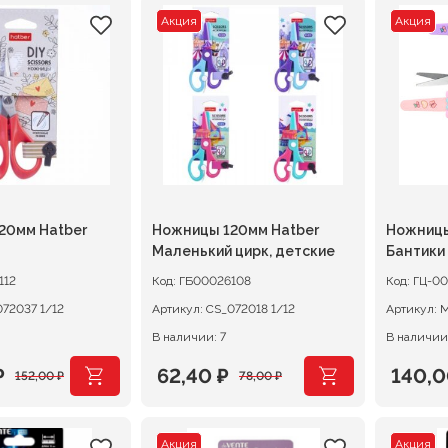
Акция
Акция
20мм Hatber
Ножницы 120мм Hatber
Ножницы
Маленький цирк, детские
Бантики
футляр
112
Код:
ГБ00026108
Код:
ГЦ-0
CS_072037 1/12
Артикул:
CS_072018 1/12
Артикул:
В наличии: 7
В наличии
₽
62,40
₽
140,
152,00
₽
78,00
₽
ачальная
я
Первоначальная
Текущая
Перво
Текущ
цена
цена:
цена
цена:
Акция
Акция