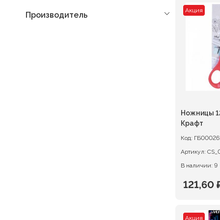
Акция
Производитель
Ножницы 1
Крафт
Код:
ГБ00026
Артикул:
В наличии: 9
121,60
Первон
Текуща
цена
цена:
Акция