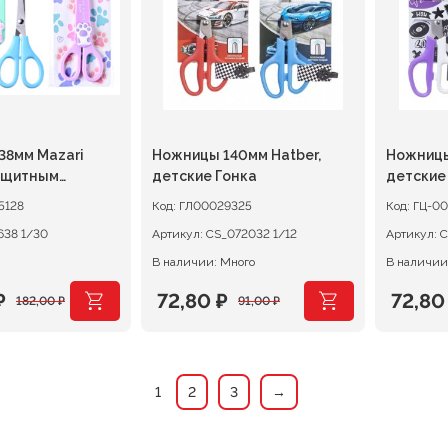
38мм Mazari
Ножницы 140мм Hatber,
Ножницы
ащитным
детские Гонка
детские
5128
Код:
ГЛ00029325
Код:
ГЦ-0
М-5638 1/30
Артикул:
CS_072032 1/12
Артикул:
В наличии: Много
В наличии
₽
72,80
₽
72,8
182,00
₽
91,00
₽
ачальная
я
Первоначальная
Текущая
Перво
Текущ
цена
цена:
цена
цена:
ляла
.
составляла
72,80 ₽.
соста
72,80 
1
2
3
→
.
91,00 ₽.
91,00 