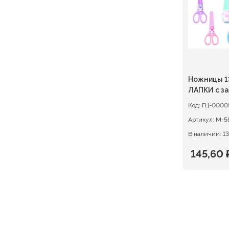
Ножницы 1
ЛАПКИ с з
футляром
Код:
ГЦ-0000
Артикул:
В наличии: 13
145,60
Первон
Текуща
цена
цена:
состав
145,60 ₽
182,00 ₽