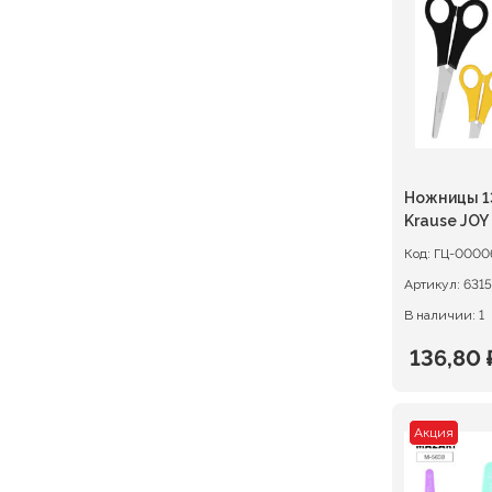
124,00 ₽
Ножницы 13
Krause JOY
Код:
ГЦ-0000
Артикул:
В наличии: 1
136,80
Первон
Текуща
цена
цена:
Акция
состав
136,80 ₽
171,00 ₽