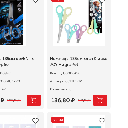
вляла
 ₽.
составляла
72,80 ₽.
 ₽.
91,00 ₽.
 135мм deVENTE
Ножницы 135мм Erich Krause
урбо
JOY Magic Pet
0009732
Код:
ГЦ-00006498
8010610 1/20
Артикул:
63161 1/12
: 42
В наличии: 3
0
₽
136,80
₽
103,00
₽
171,00
₽
начальная
ая
Первоначальная
Текущая
цена
цена:
Акция
вляла
₽.
составляла
136,80 ₽.