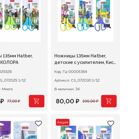
 ₽.
171,00 ₽.
 135мм Hatber,
Ножницы 135мм Hatber,
 КОЛОРА
детские с усилителем, Кис-
Кис
029326
Код:
ГЦ-00005364
CS_072025 1/12
Артикул:
CS_072030 1/12
: Много
В наличии: 34
0
₽
80,00
₽
77,00
₽
100,00
₽
начальная
ая
Первоначальная
Текущая
цена
цена:
Акция
вляла
₽.
составляла
80,00 ₽.
₽.
100,00 ₽.