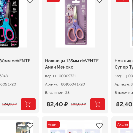
ляла
.
составляла
62,40 ₽.
соста
140,00
.
78,00 ₽.
175,00
30мм deVENTE
Ножницы 135мм deVENTE
Ножницы
Амаи Меноко
Супер Т
6248
Код:
ГЦ-00009731
Код:
ГЦ-0
8010505 1/20
Артикул:
8010604 1/20
Артикул:
В наличии: 28
В наличии
82,40
₽
82,4
124,00
₽
103,00
₽
ачальная
я
Первоначальная
Текущая
Перво
Текущ
цена
цена:
цена
цена:
Акция
Акция
ляла
составляла
82,40 ₽.
соста
82,40 