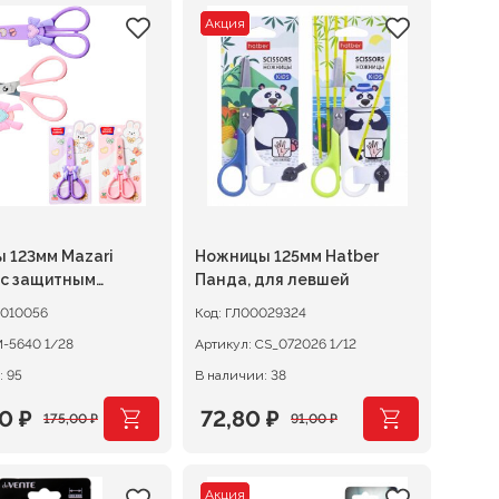
Акция
 123мм Mazari
Ножницы 125мм Hatber
 с защитным
Панда, для левшей
ом
0010056
Код:
ГЛ00029324
M-5640 1/28
Артикул:
CS_072026 1/12
: 95
В наличии: 38
00
₽
72,80
₽
175,00
₽
91,00
₽
начальная
ая
Первоначальная
Текущая
цена
цена:
Акция