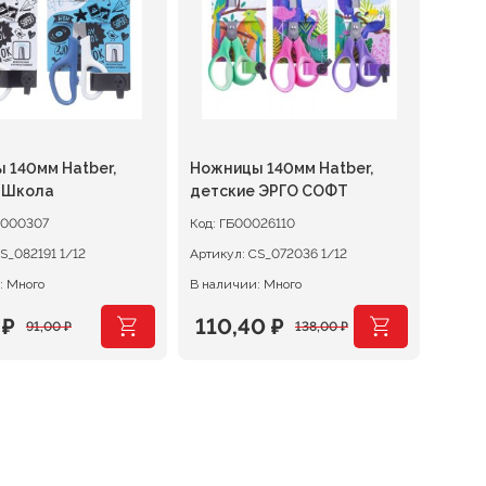
 140мм Hatber,
Ножницы 140мм Hatber,
 Школа
детские ЭРГО СОФТ
0000307
Код:
ГБ00026110
CS_082191 1/12
Артикул:
CS_072036 1/12
: Много
В наличии: Много
0
₽
110,40
₽
91,00
₽
138,00
₽
начальная
ая
Первоначальная
Текущая
цена
цена:
вляла
₽.
составляла
110,40 ₽.
₽.
138,00 ₽.