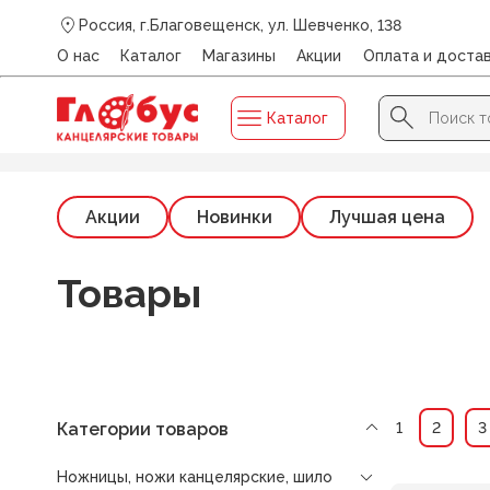
Россия, г.Благовещенск, ул. Шевченко, 138
О нас
Каталог
Магазины
Акции
Оплата и доста
Search Button
Search
Каталог
for:
Главная
/
Каталог
/
НОЖНИЦЫ, НОЖИ КАНЦЕЛЯРСКИЕ,
Акции
Новинки
Лучшая цена
Товары
Категории товаров
1
2
3
Ножницы, ножи канцелярские, шило