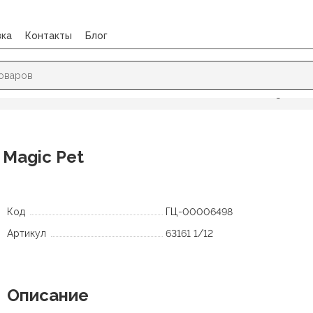
вка
Контакты
Блог
 ШИЛО
/
Ножницы
/
Ножницы 135мм Erich Krause JOY Magic Pet
 Magic Pet
Код
ГЦ-00006498
Артикул
63161 1/12
Описание