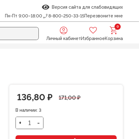
Версия сайта для слабовидящих
Пн-Пт 9:00–18:00
8-800-250-33-15
Перезвоните мне
0
Личный кабинет
Избранное
Корзина
Первоначальная
Текущая
136,80
₽
171,00
₽
цена
цена:
В наличии:
3
составляла
136,80 ₽.
+
-
Количество
товара
171,00 ₽.
Ножницы