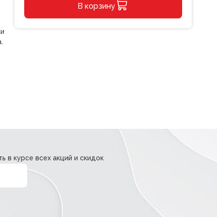
В корзину
135мм
Erich
Alternative:
Krause
ки
JOY
.
Magic
Pet
ь в курсе всех акций и скидок