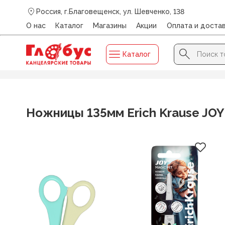
Россия, г.Благовещенск, ул. Шевченко, 138
О нас
Каталог
Магазины
Акции
Оплата и доста
Search Button
Search
Каталог
for:
Главная
/
Каталог
/
НОЖНИЦЫ, НОЖИ КАНЦЕЛЯРСКИЕ,
Ножницы 135мм Erich Krause JOY