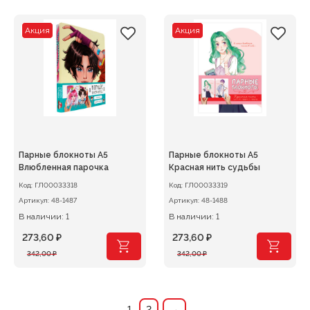
составляла
278,40 ₽.
составляла
273,60 ₽.
348,00 ₽.
342,00 ₽.
Акция
Акция
Парные блокноты А5
Парные блокноты А5
Влюбленная парочка
Красная нить судьбы
Код:
ГЛ00033318
Код:
ГЛ00033319
Артикул:
48-1487
Артикул:
48-1488
В наличии: 1
В наличии: 1
273,60
₽
273,60
₽
Первоначальная
Текущая
Первоначальная
Текущая
342,00
₽
342,00
₽
цена
цена:
цена
цена:
составляла
273,60 ₽.
составляла
273,60 ₽.
342,00 ₽.
342,00 ₽.
1
2
→