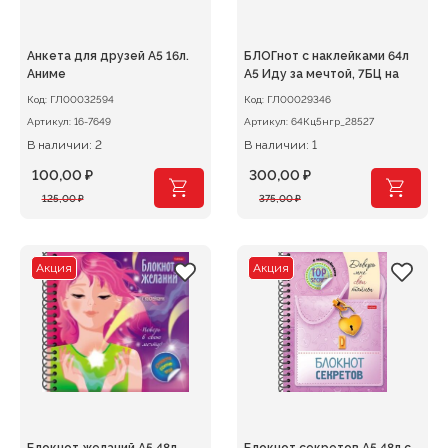
Анкета для друзей А5 16л.
БЛОГнот с наклейками 64л
Аниме
А5 Иду за мечтой, 7БЦ на
Код:
ГЛ00032594
Код:
ГЛ00029346
Артикул:
16-7649
Артикул:
64Кц5нгр_28527
В наличии: 2
В наличии: 1
100,00
₽
300,00
₽
Первоначальная
Текущая
Первоначальная
Текущая
125,00
₽
375,00
₽
цена
цена:
цена
цена:
составляла
100,00 ₽.
составляла
300,00 ₽.
125,00 ₽.
375,00 ₽.
Акция
Акция