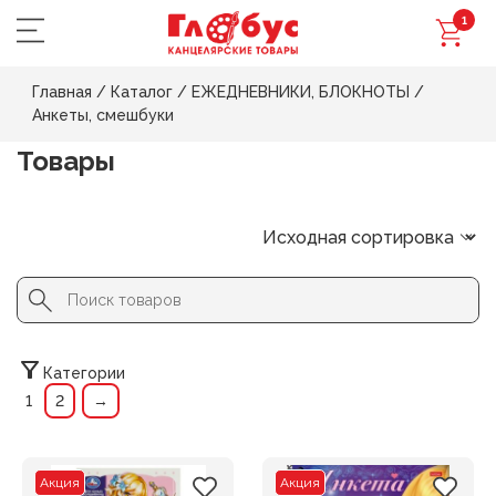
1
Главная
/
Каталог
/
ЕЖЕДНЕВНИКИ, БЛОКНОТЫ
/
Анкеты, смешбуки
Товары
Search Button
Search
for:
Категории
1
2
→
Акция
Акция