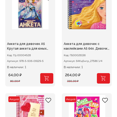
Анкета для девочек А5
Анкета для девочек с
Крутая анкета для юных
наклейками А5 64л. Девочка
волшебниц УМКА
с
Код:
ГЦ-00004528
Код:
ГБ00026136
Артикул:
978-5-506-09129-5
Артикул:
64Кц5нгр_27586 1/4
В наличии: 1
В наличии: 1
64,00
₽
264,00
₽
Первоначальная
Текущая
Первоначальная
Текущая
80,00
₽
330,00
₽
цена
цена:
цена
цена:
составляла
64,00 ₽.
составляла
264,00 ₽.
80,00 ₽.
330,00 ₽.
Акция
Акция