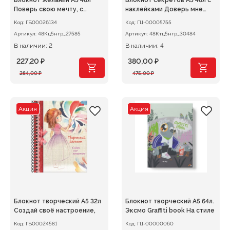
Блокнот желаний А5 48л
Блокнот секретов А5 48л с
Поверь свою мечту, с
наклейками Доверь мне
наклей
свои тайны
Код:
ГБ00026134
Код:
ГЦ-00005755
Артикул:
48Кц5нгр_27585
Артикул:
48Ктц5нгр_30484
В наличии: 2
В наличии: 4
227,20
₽
380,00
₽
Первоначальная
Текущая
Первоначальная
Текущая
284,00
₽
475,00
₽
цена
цена:
цена
цена:
составляла
227,20 ₽.
составляла
380,00 ₽.
284,00 ₽.
475,00 ₽.
Акция
Акция
Блокнот творческий А5 32л
Блокнот творческий А5 64л.
Создай своё настроение,
Эксмо Graffiti book На стиле
Код:
ГБ00024581
Код:
ГЦ-00000060