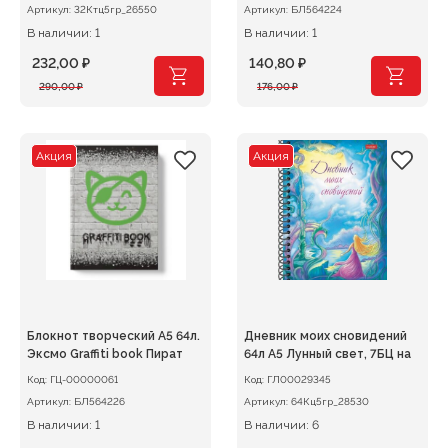
Артикул:
32Ктц5гр_26550
Артикул:
БЛ564224
В наличии: 1
В наличии: 1
232,00
₽
140,80
₽
Первоначальная
Текущая
Первоначальная
Текущая
290,00
₽
176,00
₽
цена
цена:
цена
цена:
составляла
232,00 ₽.
составляла
140,80 ₽.
290,00 ₽.
176,00 ₽.
Акция
Акция
Блокнот творческий А5 64л.
Дневник моих сновидений
Эксмо Graffiti book Пират
64л А5 Лунный свет, 7БЦ на
Код:
ГЦ-00000061
Код:
ГЛ00029345
Артикул:
БЛ564226
Артикул:
64Кц5гр_28530
В наличии: 1
В наличии: 6