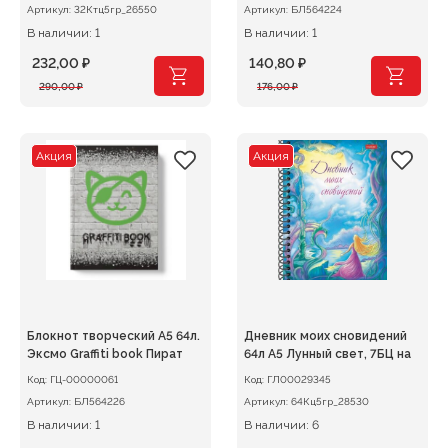
Артикул:
32Ктц5гр_26550
Артикул:
БЛ564224
В наличии: 1
В наличии: 1
232,00
₽
140,80
₽
Первоначальная
Текущая
Первоначальная
Текущая
290,00
₽
176,00
₽
цена
цена:
цена
цена:
составляла
232,00 ₽.
составляла
140,80 ₽.
290,00 ₽.
176,00 ₽.
Акция
Акция
Блокнот творческий А5 64л.
Дневник моих сновидений
Эксмо Graffiti book Пират
64л А5 Лунный свет, 7БЦ на
Код:
ГЦ-00000061
Код:
ГЛ00029345
Артикул:
БЛ564226
Артикул:
64Кц5гр_28530
В наличии: 1
В наличии: 6