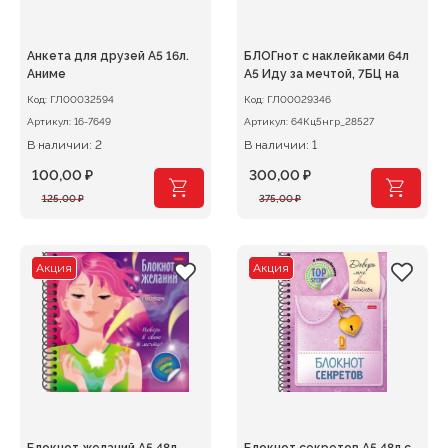
Анкета для друзей А5 16л.
БЛОГнот с наклейками 64л
Аниме
А5 Иду за мечтой, 7БЦ на
Код:
ГЛ00032594
Код:
ГЛ00029346
Артикул:
16-7649
Артикул:
64Кц5нгр_28527
В наличии: 2
В наличии: 1
100,00
₽
300,00
₽
Первоначальная
Текущая
Первоначальная
Текущая
125,00
₽
375,00
₽
цена
цена:
цена
цена:
составляла
100,00 ₽.
составляла
300,00 ₽.
125,00 ₽.
375,00 ₽.
Акция
Акция