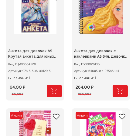
Анкета для девочек А5
Анкета для девочек с
Крутая анкета для юных
наклейками А5 64л. Девочка
волшебниц УМКА
с
Код:
ГЦ-00004528
Код:
ГБ00026136
Артикул:
978-5-506-09129-5
Артикул:
64Кц5нгр_27586 1/4
В наличии: 1
В наличии: 1
64,00
₽
264,00
₽
Первоначальная
Текущая
Первоначальная
Текущая
80,00
₽
330,00
₽
цена
цена:
цена
цена:
составляла
64,00 ₽.
составляла
264,00 ₽.
80,00 ₽.
330,00 ₽.
Акция
Акция