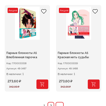
составляла
278,40 ₽.
составляла
273,60 ₽.
348,00 ₽.
342,00 ₽.
Акция
Акция
Парные блокноты А5
Парные блокноты А5
Влюбленная парочка
Красная нить судьбы
Код:
ГЛ00033318
Код:
ГЛ00033319
Артикул:
48-1487
Артикул:
48-1488
В наличии: 1
В наличии: 1
273,60
₽
273,60
₽
Первоначальная
Текущая
Первоначальная
Текущая
342,00
₽
342,00
₽
цена
цена:
цена
цена:
составляла
273,60 ₽.
составляла
273,60 ₽.
342,00 ₽.
342,00 ₽.
1
2
→