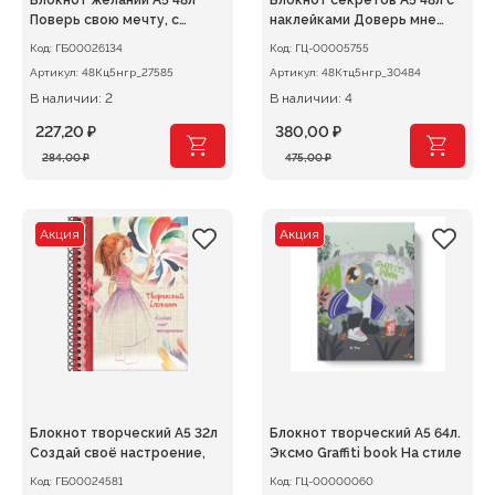
Блокнот желаний А5 48л
Блокнот секретов А5 48л с
Поверь свою мечту, с
наклейками Доверь мне
наклей
свои тайны
Код:
ГБ00026134
Код:
ГЦ-00005755
Артикул:
48Кц5нгр_27585
Артикул:
48Ктц5нгр_30484
В наличии: 2
В наличии: 4
227,20
₽
380,00
₽
Первоначальная
Текущая
Первоначальная
Текущая
284,00
₽
475,00
₽
цена
цена:
цена
цена:
составляла
227,20 ₽.
составляла
380,00 ₽.
284,00 ₽.
475,00 ₽.
Акция
Акция
Блокнот творческий А5 32л
Блокнот творческий А5 64л.
Создай своё настроение,
Эксмо Graffiti book На стиле
Код:
ГБ00024581
Код:
ГЦ-00000060