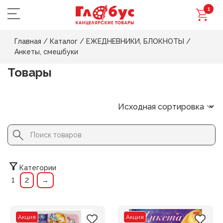
1
Главная
/
Каталог
/
ЕЖЕДНЕВНИКИ, БЛОКНОТЫ
/
Анкеты, смешбуки
Товары
Search Button
Search
for:
Категории
1
2
→
Акция
Акция