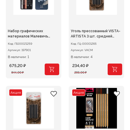
Набор графических
Уголь прессованный VISTA-
материалов Малевичъ
ARTISTA 3 шт. средней
Graf`Art 8шт
твердости
Код:
ГБ00021259
Код:
ГЦ-00001265
Артикул:
197901
Артикул:
VACM
В наличии: 1
В наличии: 4
675,20
₽
234,40
₽
Первоначальная
Текущая
Первоначальная
Текущая
844,00
₽
293,00
₽
цена
цена:
цена
цена:
составляла
675,20 ₽.
составляла
234,40 ₽.
844,00 ₽.
293,00 ₽.
Акция
Акция