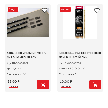
составляла
33,60 ₽.
составляла
33,60 ₽.
42,00 ₽.
42,00 ₽.
Акция
Акция
Карандаш угольный VISTA-
Карандаш художественный
ARTISTA мягкий 1/6
deVENTE Art белый,
трехгранный
Код:
ГЦ-00004851
Код:
ГЦ-00006204
Артикул:
VACP
Артикул:
5026400 1/12
В наличии: 36
В наличии: 1
33,60
₽
16,00
₽
Первоначальная
Текущая
Первоначальная
Текущая
42,00
₽
20,00
₽
цена
цена:
цена
цена:
составляла
33,60 ₽.
составляла
16,00 ₽.
42,00 ₽.
20,00 ₽.