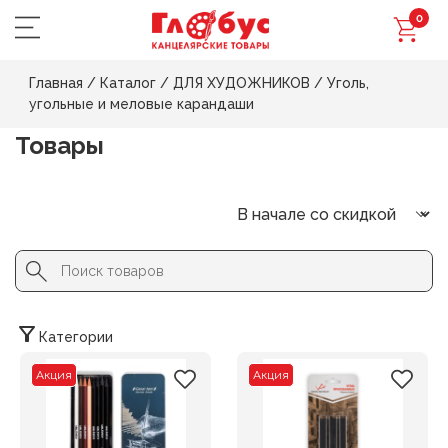
0
Главная
/
Каталог
/
ДЛЯ ХУДОЖНИКОВ
/
Уголь,
угольные и меловые карандаши
Товары
Search Button
Search
for:
Категории
Акция
Акция