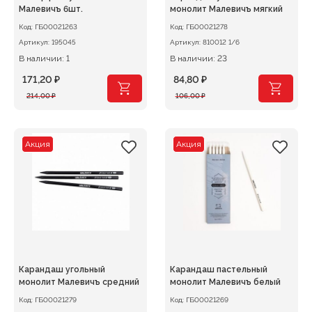
Малевичъ 6шт.
монолит Малевичъ мягкий
Код:
ГБ00021263
Код:
ГБ00021278
Артикул:
195045
Артикул:
810012 1/6
В наличии: 1
В наличии: 23
171,20
₽
84,80
₽
Первоначальная
Текущая
Первоначальная
Текущая
214,00
₽
106,00
₽
цена
цена:
цена
цена:
составляла
171,20 ₽.
составляла
84,80 ₽.
214,00 ₽.
106,00 ₽.
Акция
Акция
Карандаш угольный
Карандаш пастельный
монолит Малевичъ средний
монолит Малевичъ белый
Код:
ГБ00021279
Код:
ГБ00021269