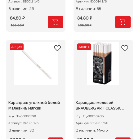
Артикул:
810013 1/6
Артикул:
810014 1/6
В наличии: 26
В наличии: 55
84,80
₽
84,80
₽
Первоначальная
Текущая
Первоначальная
Текущая
106,00
₽
106,00
₽
цена
цена:
цена
цена:
составляла
84,80 ₽.
составляла
84,80 ₽.
106,00 ₽.
106,00 ₽.
Акция
Акция
Карандаш угольный белый
Карандаш меловой
Малевичъ мягкий
BRAUBERG ART CLASSIC
белый
Код:
ГЦ-00010398
Код:
ГЦ-00010406
Артикул:
197321 1/6
Артикул:
181922 1/50
В наличии: 30
В наличии: Много