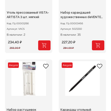
Уголь прессованный VISTA-
Набор карандашей
ARTISTA 3 шт. мягкий
художественных deVENTE
Art 6шт (уголь мягкий, уголь
Код:
ГЦ-00001266
Код:
ГЦ-00003456
супер мягкий, сепия
Артикул:
VACS
Артикул:
5021310
светлая, се
В наличии: 2
В наличии: 35
234,40
₽
227,20
₽
Первоначальная
Текущая
Первоначальная
Текущая
293,00
₽
284,00
₽
цена
цена:
цена
цена:
составляла
234,40 ₽.
составляла
227,20 ₽.
293,00 ₽.
284,00 ₽.
Акция
Акция
Набор растушевок
Карандаш угольный